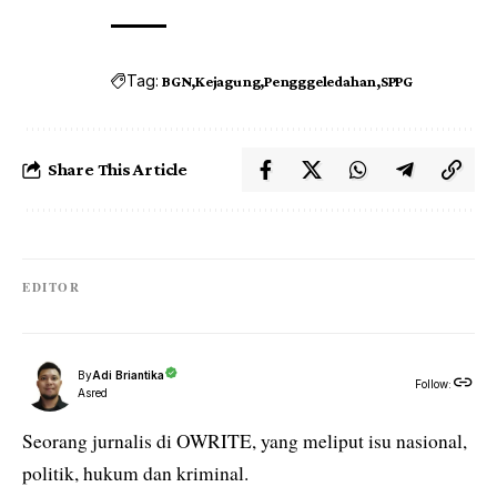
Tag:
BGN
Kejagung
Pengggeledahan
SPPG
Share This Article
EDITOR
By
Adi Briantika
Follow:
Asred
Seorang jurnalis di OWRITE, yang meliput isu nasional,
politik, hukum dan kriminal.