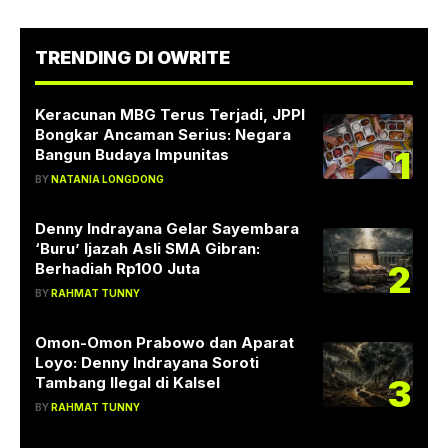
TRENDING DI OWRITE
Keracunan MBG Terus Terjadi, JPPI
Bongkar Ancaman Serius: Negara
1
Bangun Budaya Impunitas
BY
NATANIA LONGDONG
Denny Indrayana Gelar Sayembara
‘Buru’ Ijazah Asli SMA Gibran:
2
Berhadiah Rp100 Juta
BY
RAHMAT TUNNY
Omon-Omon Prabowo dan Aparat
Loyo: Denny Indrayana Soroti
3
Tambang Ilegal di Kalsel
BY
RAHMAT TUNNY