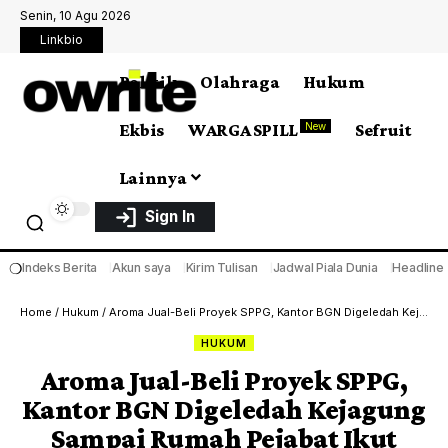
Senin, 10 Agu 2026
Linkbio
Politik
Olahraga
Hukum
Ekbis
WARGA SPILL
Sefruit
New
Lainnya
Sign In
❍
Indeks Berita
Akun saya
Kirim Tulisan
Jadwal Piala Dunia
Headline
Home
/
Hukum
/
Aroma Jual-Beli Proyek SPPG, Kantor BGN Digeledah Kejagung Sampai Rumah Pejabat Ikut Disatroni!
HUKUM
Aroma Jual-Beli Proyek SPPG,
Kantor BGN Digeledah Kejagung
Sampai Rumah Pejabat Ikut