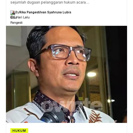
sejumlah dugaan pelanggaran hukum acara…
By
Rika Pangesti
Ivan Syahruna Lubis
2 Hari Lalu
HUKUM