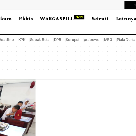
Li
New
ukum
Ekbis
WARGA SPILL
Sefruit
Lainny
Headline
KPK
Sepak Bola
DPR
Korupsi
prabowo
MBG
Piala Duni