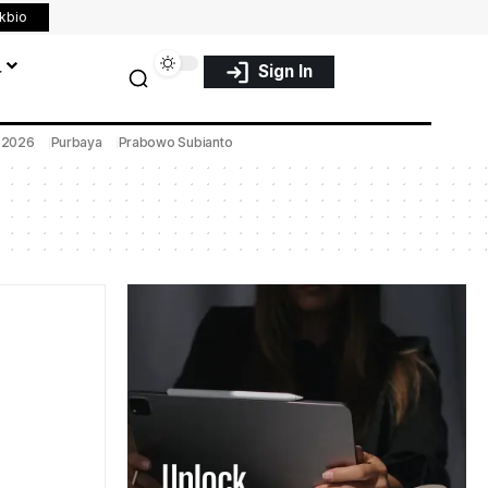
nkbio
a
Sign In
a 2026
Purbaya
Prabowo Subianto