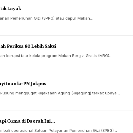
Tak Layak
ayanan Pemenuhan Gizi (SPPG) atau dapur Makan…
h Periksa 80 Lebih Saksi
n korupsi tata kelola program Makan Bergizi Gratis (MBG)…
yitaan ke PN Jakpus
 Pusung menggugat Kejaksaan Agung (Kejagung) terkait upaya…
api Cuma di Daerah Ini…
embali operasional Satuan Pelayanan Pemenuhan Gizi (SPBG)…