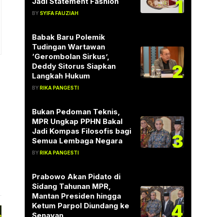
1
Jadi Statement Fashion
BY
SYIFA FAUZIAH
Babak Baru Polemik
Tudingan Wartawan
‘Gerombolan Sirkus’,
2
Deddy Sitorus Siapkan
Langkah Hukum
BY
RIKA PANGESTI
Bukan Pedoman Teknis,
MPR Ungkap PPHN Bakal
Jadi Kompas Filosofis bagi
3
Semua Lembaga Negara
BY
RIKA PANGESTI
Prabowo Akan Pidato di
Sidang Tahunan MPR,
Mantan Presiden hingga
4
Ketum Parpol Diundang ke
Senayan
esep Warabi Mochi Khas Jepang,