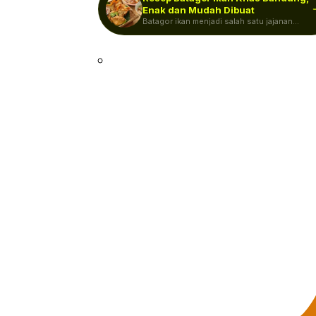
Enak dan Mudah Dibuat
Batagor ikan menjadi salah satu jajanan
khas Bandung yang mudah ditemukan di…