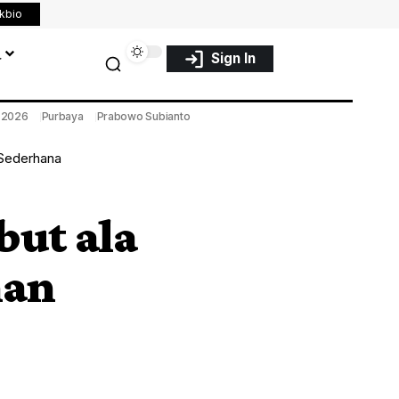
nkbio
a
Sign In
a 2026
Purbaya
Prabowo Subianto
 Sederhana
but ala
han