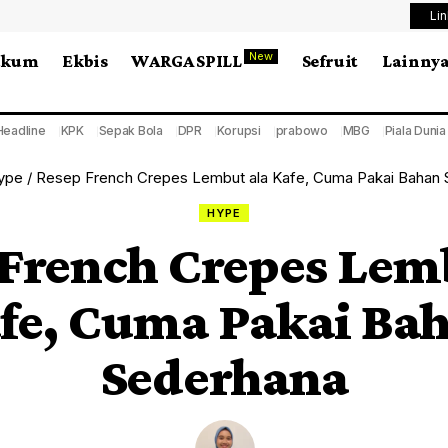
Li
New
ukum
Ekbis
WARGA SPILL
Sefruit
Lainny
Headline
KPK
Sepak Bola
DPR
Korupsi
prabowo
MBG
Piala Duni
ype
/
Resep French Crepes Lembut ala Kafe, Cuma Pakai Bahan
HYPE
French Crepes Lem
fe, Cuma Pakai Ba
Sederhana