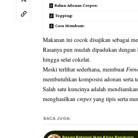
Bahan Adonan Crepes:
Topping:
Cara Membuat:
Makanan ini cocok disajikan sebagai me
Rasanya pun mudah dipadukan dengan be
hingga selai cokelat.
Meski terlihat sederhana, membuat
Fren
membutuhkan komposisi adonan serta t
Salah satu kuncinya adalah mendiamkan 
menghasilkan
crepes
yang tipis serta me
BACA JUGA:
Resep Batagor Ikan Khas Bandung,