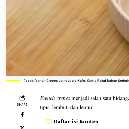
Resep French Crepes Lembut ala Kafe, Cuma Pakai Bahan Seder
French crepes
menjadi salah satu hidang
SHARE
tipis, lembut, dan lentur.
Daftar isi Konten