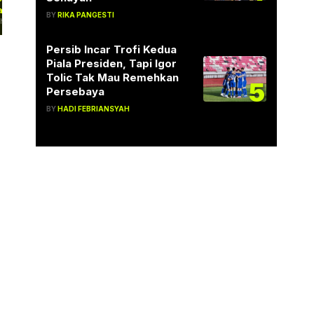
amilan Kenyal yang Cocok
BY
RIKA PANGESTI
emani…
hir pekan menjadi waktu yang tepat
tuk menghabiskan momen berkualitas
rsama keluarga,…
Persib Incar Trofi Kedua
Piala Presiden, Tapi Igor
Tolic Tak Mau Remehkan
5
Persebaya
BY
HADI FEBRIANSYAH