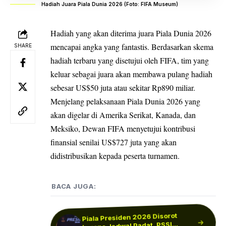
Hadiah Juara Piala Dunia 2026 (Foto: FIFA Museum)
Hadiah yang akan diterima juara Piala Dunia 2026
mencapai angka yang fantastis. Berdasarkan skema
SHARE
hadiah terbaru yang disetujui oleh FIFA, tim yang
keluar sebagai juara akan membawa pulang hadiah
sebesar US$50 juta atau sekitar Rp890 miliar.
Menjelang pelaksanaan Piala Dunia 2026 yang
akan digelar di Amerika Serikat, Kanada, dan
Meksiko, Dewan FIFA menyetujui kontribusi
finansial senilai US$727 juta yang akan
didistribusikan kepada peserta turnamen.
BACA JUGA:
Piala Presiden 2026 Disorot
Masih Banyak Siswa Keracunan,
karena Jadwal Padat, PSSI
DPR Didesak Bergerak Usai