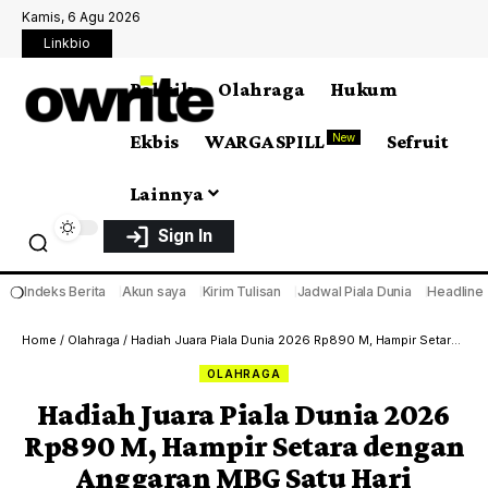
Kamis, 6 Agu 2026
Linkbio
Politik
Olahraga
Hukum
Ekbis
WARGA SPILL
Sefruit
New
Lainnya
Sign In
❍
Indeks Berita
Akun saya
Kirim Tulisan
Jadwal Piala Dunia
Headline
Home
/
Olahraga
/
Hadiah Juara Piala Dunia 2026 Rp890 M, Hampir Setara dengan Anggaran MBG Satu Hari
OLAHRAGA
Hadiah Juara Piala Dunia 2026
Rp890 M, Hampir Setara dengan
Anggaran MBG Satu Hari