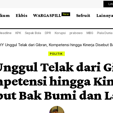
Li
New
ukum
Ekbis
WARGA SPILL
Sefruit
Lainny
Headline
KPK
Sepak Bola
DPR
Korupsi
prabowo
MBG
Piala Duni
Y Unggul Telak dari Gibran, Kompetensi hingga Kinerja Disebut B
POLITIK
nggul Telak dari G
petensi hingga Kin
but Bak Bumi dan L