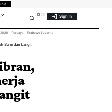
nkbio
a
Sign In
a 2026
Purbaya
Prabowo Subianto
ak Bumi dan Langit
ibran,
erja
angit