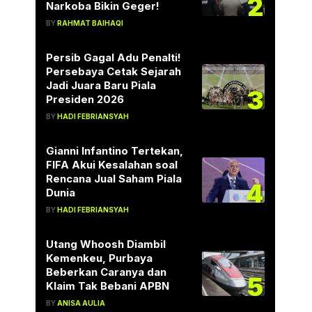
2
Narkoba Bikin Geger!
BY
RAHMAT BAIHAQI
Persib Gagal Adu Penalti!
Persebaya Cetak Sejarah
Jadi Juara Baru Piala
3
Presiden 2026
BY
HADI FEBRIANSYAH
Gianni Infantino Tertekan,
FIFA Akui Kesalahan soal
Rencana Jual Saham Piala
4
Dunia
BY
HADI FEBRIANSYAH
Utang Whoosh Diambil
Kemenkeu, Purbaya
Beberkan Caranya dan
5
Klaim Tak Bebani APBN
BY
ANISA AULIA