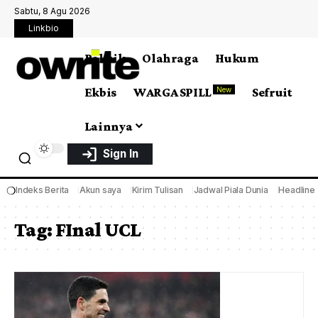
Sabtu, 8 Agu 2026
Linkbio
Politik
Olahraga
Hukum
Ekbis
WARGA SPILL
Sefruit
New
Lainnya
Sign In
❍
Indeks Berita
Akun saya
Kirim Tulisan
Jadwal Piala Dunia
Headline
Tag:
FInal UCL