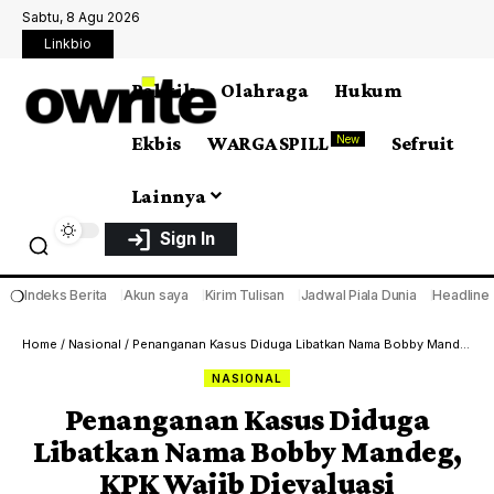
Sabtu, 8 Agu 2026
Linkbio
Politik
Olahraga
Hukum
Ekbis
WARGA SPILL
Sefruit
New
Lainnya
Sign In
❍
Indeks Berita
Akun saya
Kirim Tulisan
Jadwal Piala Dunia
Headline
Home
/
Nasional
/
Penanganan Kasus Diduga Libatkan Nama Bobby Mandeg, KPK Wajib Dievaluasi
NASIONAL
Penanganan Kasus Diduga
Libatkan Nama Bobby Mandeg,
KPK Wajib Dievaluasi