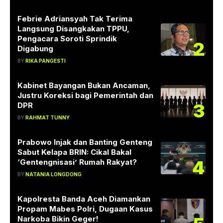
Febrie Adriansyah Tak Terima
Langsung Disangkakan TPPU,
Pengacara Soroti Sprindik
2
Digabung
BY
RIKA PANGESTI
Kabinet Bayangan Bukan Ancaman,
Justru Koreksi bagi Pemerintah dan
3
DPR
BY
RAHMAT TUNNY
Prabowo Injak dan Banting Genteng
Sabut Kelapa BRIN: Cikal Bakal
4
‘Gentengnisasi’ Rumah Rakyat?
BY
NATANIA LONGDONG
Kapolresta Banda Aceh Diamankan
Propam Mabes Polri, Dugaan Kasus
Narkoba Bikin Geger!