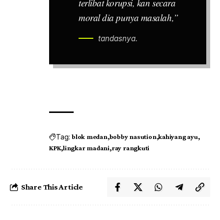
terlibat korupsi, kan secara
moral dia punya masalah,”
tandasnya.
Tag:
blok medan
bobby nasution
kahiyang ayu
KPK
lingkar madani
ray rangkuti
Share This Article