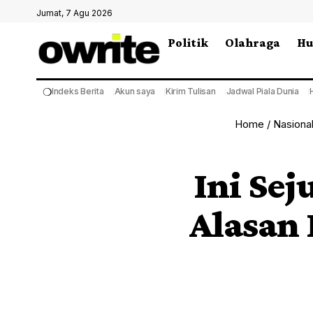
Jumat, 7 Agu 2026
Politik
Olahraga
H
❍
Indeks Berita
Akun saya
Kirim Tulisan
Jadwal Piala Dunia
Home
/
Nasiona
Ini Se
Alasan