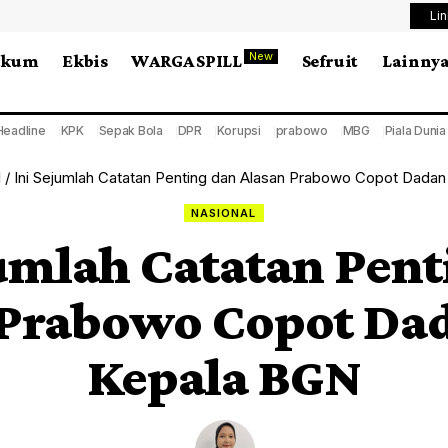
Li
New
ukum
Ekbis
WARGA SPILL
Sefruit
Lainny
Headline
KPK
Sepak Bola
DPR
Korupsi
prabowo
MBG
Piala Duni
l
/
Ini Sejumlah Catatan Penting dan Alasan Prabowo Copot Dadan
NASIONAL
jumlah Catatan Pent
 Prabowo Copot Dad
Kepala BGN