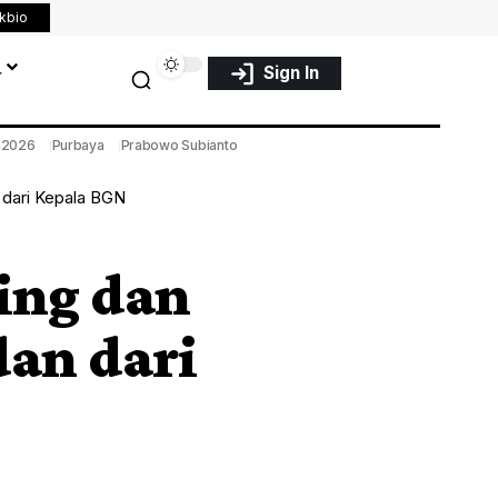
nkbio
a
Sign In
a 2026
Purbaya
Prabowo Subianto
 dari Kepala BGN
ing dan
an dari