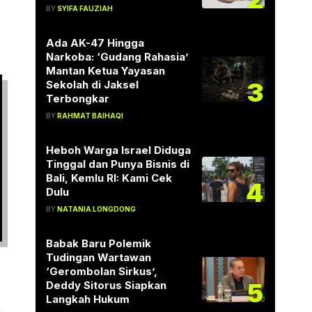
BY
SYIFA FAUZIAH
Ada AK-47 Hingga
Narkoba: ‘Gudang Rahasia’
Mantan Ketua Yayasan
3
Sekolah di Jaksel
Terbongkar
BY
RAHMAT BAIHAQI
Heboh Warga Israel Diduga
Tinggal dan Punya Bisnis di
Bali, Kemlu RI: Kami Cek
4
Dulu
BY
NATANIA LONGDONG
Babak Baru Polemik
Tudingan Wartawan
‘Gerombolan Sirkus’,
5
Deddy Sitorus Siapkan
Langkah Hukum