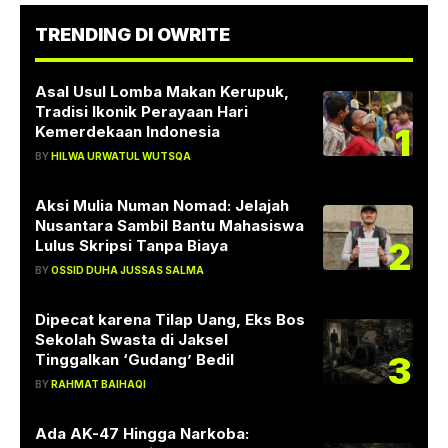
TRENDING DI OWRITE
Asal Usul Lomba Makan Kerupuk,
Tradisi Ikonik Perayaan Hari
1
Kemerdekaan Indonesia
BY
HILWA URWATUL WUTSQA
Aksi Mulia Numan Nomad: Jelajah
Nusantara Sambil Bantu Mahasiswa
2
Lulus Skripsi Tanpa Biaya
BY
OSSID DUHA JUSSAS SALMA
Dipecat karena Tilap Uang, Eks Bos
Sekolah Swasta di Jaksel
3
Tinggalkan ‘Gudang’ Bedil
BY
RAHMAT BAIHAQI
Ada AK-47 Hingga Narkoba: