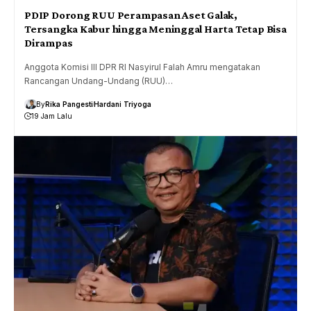
PDIP Dorong RUU Perampasan Aset Galak,
Tersangka Kabur hingga Meninggal Harta Tetap Bisa
Dirampas
Anggota Komisi III DPR RI Nasyirul Falah Amru mengatakan
Rancangan Undang-Undang (RUU)…
By
Rika Pangesti
Hardani Triyoga
19 Jam Lalu