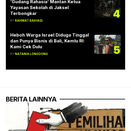
‘Gudang Rahasia’ Mantan Ketua
Yayasan Sekolah di Jaksel
4
Terbongkar
BY
RAHMAT BAIHAQI
Heboh Warga Israel Diduga Tinggal
dan Punya Bisnis di Bali, Kemlu RI:
5
Kami Cek Dulu
BY
NATANIA LONGDONG
BERITA LAINNYA