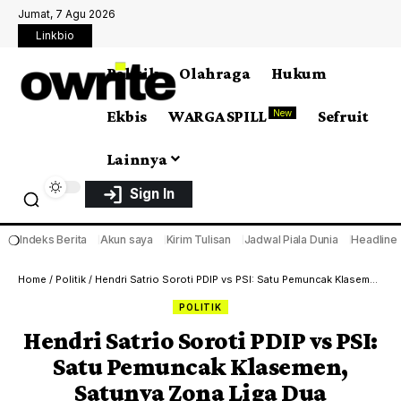
Jumat, 7 Agu 2026
Linkbio
Politik
Olahraga
Hukum
Ekbis
WARGA SPILL
Sefruit
New
Lainnya
Sign In
❍
Indeks Berita
Akun saya
Kirim Tulisan
Jadwal Piala Dunia
Headline
Home
/
Politik
/
Hendri Satrio Soroti PDIP vs PSI: Satu Pemuncak Klasemen, Satunya Zona Liga Dua
POLITIK
Hendri Satrio Soroti PDIP vs PSI:
Satu Pemuncak Klasemen,
Satunya Zona Liga Dua