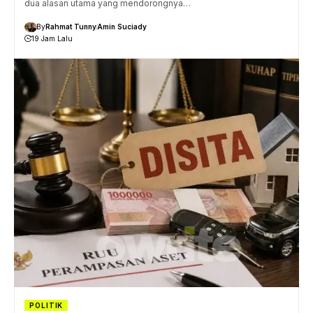
dua alasan utama yang mendorongnya…
By
Rahmat Tunny
Amin Suciady
19 Jam Lalu
POLITIK