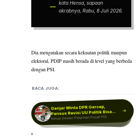
kata Hensa, sapaan
akrabnya, Rabu, 8 Juli 2026.
Dia mengatakan secara kekuatan politik maupun
elektoral, PDIP masih berada di level yang berbeda
dengan PSI.
BACA JUGA:
Ganjar Minta DPR Gercep,
Kontrol terhadap Pemerintah
Hilang: Oposisi Mandul, LSM
Pansus Revisi UU Politik Bisa
PDIP Dorong RUU Perampasan
Aset Galak, Tersangka Kabur
Ketua Dewan Pimpinan Pusat PDI
Jadi…
hingga Pengamat Ditekan
Pakar Hukum Tata Negara Denny
Indrayana mengungkapkan dua alasan
Perjuangan (DPP PDIP) Ganjar Pranowo
Anggota Komisi III DPR RI Nasyirul Falah
hingga Meninggal…
Amru mengatakan Rancangan Undang-
mendesak DPR…
utama yang mendorongnya…
Undang (RUU)…