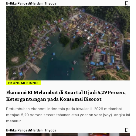
By
Rika Pangesti
Hardani Triyoga
EKONOMI BISNIS
Ekonomi RI Melambat di Kuartal II jadi 5,29 Persen,
Ketergantungan pada Konsumsi Disorot
Pertumbuhan ekonomi Indonesia pada triwulan II-2026 melambat
menjadi 5,29 persen secara tahunan atau year on year (yoy). Angka ini
menurun…
By
Rika Pangesti
Hardani Triyoga