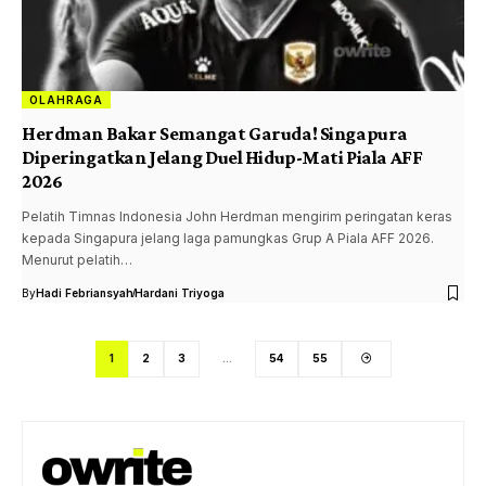
OLAHRAGA
Herdman Bakar Semangat Garuda! Singapura
Diperingatkan Jelang Duel Hidup-Mati Piala AFF
2026
Pelatih Timnas Indonesia John Herdman mengirim peringatan keras
kepada Singapura jelang laga pamungkas Grup A Piala AFF 2026.
Menurut pelatih…
By
Hadi Febriansyah
Hardani Triyoga
1
2
3
…
54
55