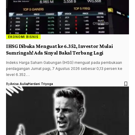
EKONOMI BISNIS
IHSG Dibuka Menguat ke 6.352, Investor Mulai
Sumringah! Ada Sinyal Bakal Terbang Lagi
Indeks Harga Saham Gabungan (IHSG) menguat pada pembukaan
perdagangan Jumat pagi, 7 Agustus 2026 sebesar 0,13 persen ke
level 6.352.…
By
Anisa Aulia
Hardani Triyoga