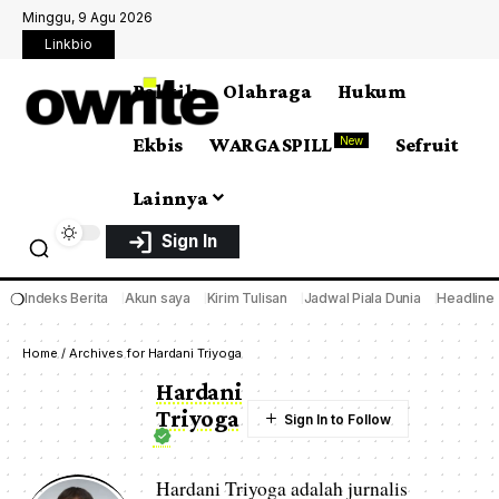
Minggu, 9 Agu 2026
Linkbio
Politik
Olahraga
Hukum
Ekbis
WARGA SPILL
Sefruit
New
Lainnya
Sign In
❍
Indeks Berita
Akun saya
Kirim Tulisan
Jadwal Piala Dunia
Headline
Home
/
Archives for Hardani Triyoga
Hardani
Triyoga
Hardani Triyoga adalah jurnalis