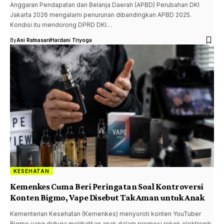
Anggaran Pendapatan dan Belanja Daerah (APBD) Perubahan DKI
Jakarta 2026 mengalami penurunan dibandingkan APBD 2025.
Kondisi itu mendorong DPRD DKI…
By
Ani Ratnasari
Hardani Triyoga
KESEHATAN
Kemenkes Cuma Beri Peringatan Soal Kontroversi
Konten Bigmo, Vape Disebut Tak Aman untuk Anak
Kementerian Kesehatan (Kemenkes) menyoroti konten YouTuber
Bigmo yang diduga melibatkan anak dalam promosi rokok elektronik