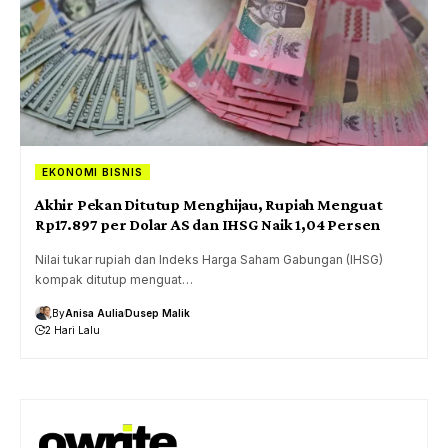
EKONOMI BISNIS
Akhir Pekan Ditutup Menghijau, Rupiah Menguat
Rp17.897 per Dolar AS dan IHSG Naik 1,04 Persen
Nilai tukar rupiah dan Indeks Harga Saham Gabungan (IHSG)
kompak ditutup menguat…
By
Anisa Aulia
Dusep Malik
2 Hari Lalu