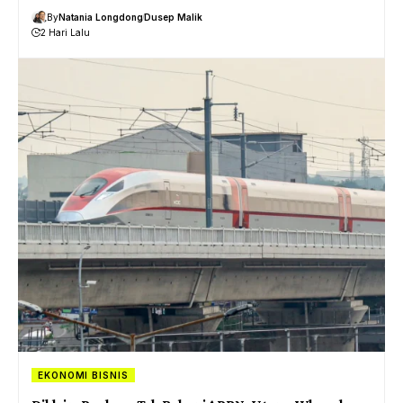
By
Natania Longdong
Dusep Malik
2 Hari Lalu
EKONOMI BISNIS