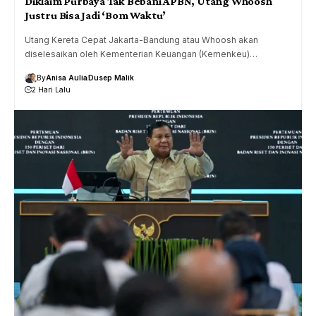
Diklaim Purbaya Tak Bebani APBN, Utang Whoosh
Justru Bisa Jadi ‘Bom Waktu’
Utang Kereta Cepat Jakarta-Bandung atau Whoosh akan
diselesaikan oleh Kementerian Keuangan (Kemenkeu)…
By
Anisa Aulia
Dusep Malik
2 Hari Lalu