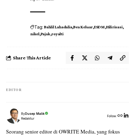
Tag:
Bahlil Lahadalia
Bea Keluar
ESDM
Hilirisasi
nikel
Pajak
royalti
Share This Article
EDITOR
By
Dusep Malik
Follow:
Redaktur
Seorang senior editor di OWRITE Media, yang fokus