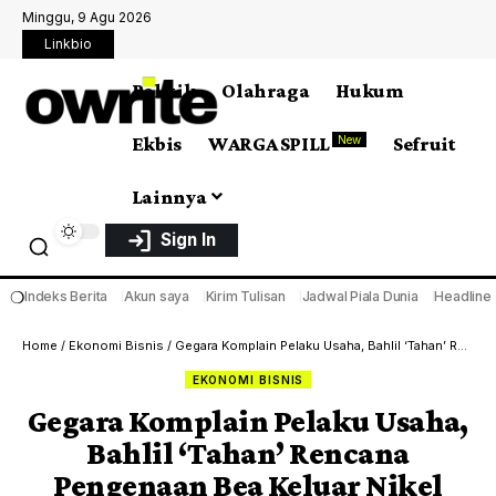
Minggu, 9 Agu 2026
Linkbio
Politik
Olahraga
Hukum
Ekbis
WARGA SPILL
Sefruit
New
Lainnya
Sign In
❍
Indeks Berita
Akun saya
Kirim Tulisan
Jadwal Piala Dunia
Headline
Home
/
Ekonomi Bisnis
/
Gegara Komplain Pelaku Usaha, Bahlil ‘Tahan’ Rencana Pengenaan Bea Keluar Nikel
EKONOMI BISNIS
Gegara Komplain Pelaku Usaha,
Bahlil ‘Tahan’ Rencana
Pengenaan Bea Keluar Nikel