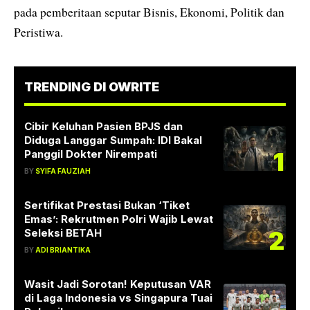
pada pemberitaan seputar Bisnis, Ekonomi, Politik dan
Peristiwa.
TRENDING DI OWRITE
Cibir Keluhan Pasien BPJS dan
Diduga Langgar Sumpah: IDI Bakal
1
Panggil Dokter Nirempati
BY
SYIFA FAUZIAH
Sertifikat Prestasi Bukan ‘Tiket
Emas’: Rekrutmen Polri Wajib Lewat
2
Seleksi BETAH
BY
ADI BRIANTIKA
Wasit Jadi Sorotan! Keputusan VAR
di Laga Indonesia vs Singapura Tuai