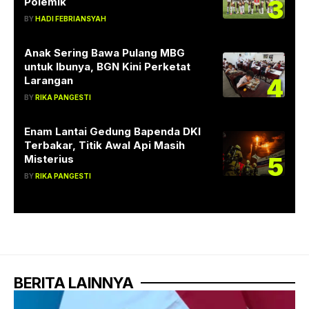
3
Polemik
BY
HADI FEBRIANSYAH
Anak Sering Bawa Pulang MBG
untuk Ibunya, BGN Kini Perketat
4
Larangan
BY
RIKA PANGESTI
Enam Lantai Gedung Bapenda DKI
Terbakar, Titik Awal Api Masih
5
Misterius
BY
RIKA PANGESTI
BERITA LAINNYA