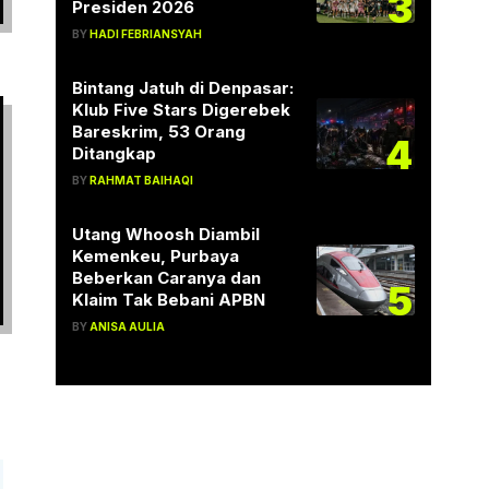
3
Presiden 2026
BY
HADI FEBRIANSYAH
Bintang Jatuh di Denpasar:
Klub Five Stars Digerebek
Bareskrim, 53 Orang
4
Ditangkap
BY
RAHMAT BAIHAQI
Utang Whoosh Diambil
Kemenkeu, Purbaya
Beberkan Caranya dan
5
Klaim Tak Bebani APBN
BY
ANISA AULIA