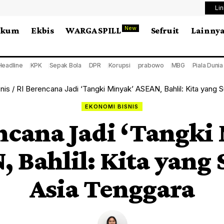
Li
New
ukum
Ekbis
WARGA SPILL
Sefruit
Lainny
Headline
KPK
Sepak Bola
DPR
Korupsi
prabowo
MBG
Piala Duni
nis
/
RI Berencana Jadi ‘Tangki Minyak’ ASEAN, Bahlil: Kita yang 
EKONOMI BISNIS
ncana Jadi ‘Tangki
 Bahlil: Kita yang
Asia Tenggara