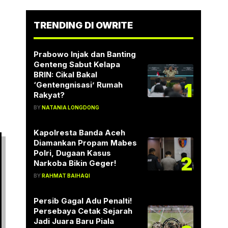
TRENDING DI OWRITE
Prabowo Injak dan Banting
Genteng Sabut Kelapa
BRIN: Cikal Bakal
1
‘Gentengnisasi’ Rumah
Rakyat?
BY
NATANIA LONGDONG
Kapolresta Banda Aceh
Diamankan Propam Mabes
Polri, Dugaan Kasus
2
Narkoba Bikin Geger!
BY
RAHMAT BAIHAQI
Persib Gagal Adu Penalti!
Persebaya Cetak Sejarah
Jadi Juara Baru Piala