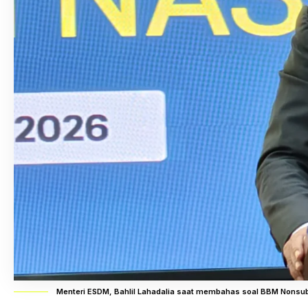
Menteri ESDM, Bahlil Lahadalia saat membahas soal BBM Nonsubsi