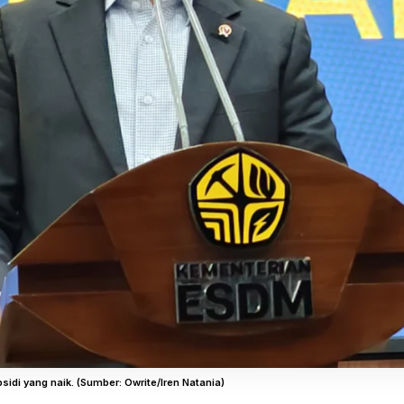
di yang naik. (Sumber: Owrite/Iren Natania)