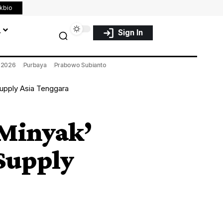
nkbio
a
Sign In
a 2026
Purbaya
Prabowo Subianto
Supply Asia Tenggara
 Minyak’
 Supply