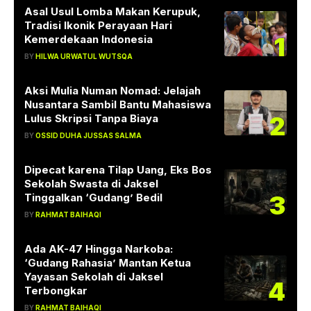
Asal Usul Lomba Makan Kerupuk,
Tradisi Ikonik Perayaan Hari
1
Kemerdekaan Indonesia
BY
HILWA URWATUL WUTSQA
Aksi Mulia Numan Nomad: Jelajah
Nusantara Sambil Bantu Mahasiswa
2
Lulus Skripsi Tanpa Biaya
BY
OSSID DUHA JUSSAS SALMA
Dipecat karena Tilap Uang, Eks Bos
Sekolah Swasta di Jaksel
3
Tinggalkan ‘Gudang’ Bedil
BY
RAHMAT BAIHAQI
Ada AK-47 Hingga Narkoba:
‘Gudang Rahasia’ Mantan Ketua
Yayasan Sekolah di Jaksel
4
Terbongkar
BY
RAHMAT BAIHAQI