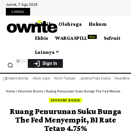
Jumat, 7 Agu 2026
Linkbio
Politik
Olahraga
Hukum
Ekbis
WARGA SPILL
Sefruit
New
Lainnya
Sign In
❍
Indeks Berita
Akun saya
Kirim Tulisan
Jadwal Piala Dunia
Headline
Home
/
Ekonomi Bisnis
/
Ruang Penurunan Suku Bunga The Fed Menyempit, BI Rate Tetap 4,75%
EKONOMI BISNIS
Ruang Penurunan Suku Bunga
The Fed Menyempit, BI Rate
Tetap 4,75%