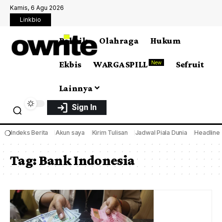
Kamis, 6 Agu 2026
Linkbio
Politik
Olahraga
Hukum
Ekbis
WARGA SPILL
Sefruit
New
Lainnya
Sign In
❍
Indeks Berita
Akun saya
Kirim Tulisan
Jadwal Piala Dunia
Headline
Tag:
Bank Indonesia