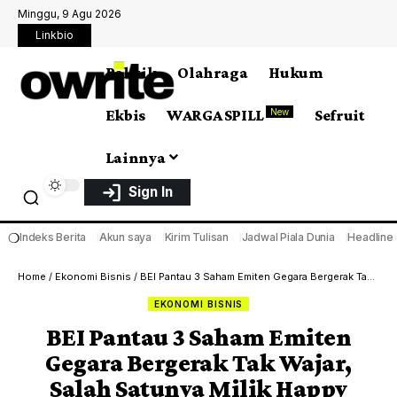
Minggu, 9 Agu 2026
Linkbio
Politik
Olahraga
Hukum
Ekbis
WARGA SPILL
Sefruit
New
Lainnya
Sign In
❍
Indeks Berita
Akun saya
Kirim Tulisan
Jadwal Piala Dunia
Headline
Home
/
Ekonomi Bisnis
/
BEI Pantau 3 Saham Emiten Gegara Bergerak Tak Wajar, Salah Satunya Milik Happy Hapsoro
EKONOMI BISNIS
BEI Pantau 3 Saham Emiten
Gegara Bergerak Tak Wajar,
Salah Satunya Milik Happy