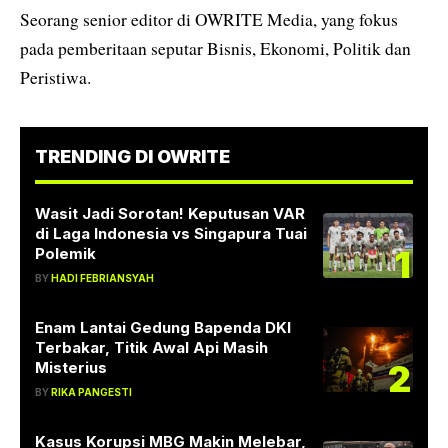
Seorang senior editor di OWRITE Media, yang fokus
pada pemberitaan seputar Bisnis, Ekonomi, Politik dan
Peristiwa.
TRENDING DI OWRITE
Wasit Jadi Sorotan! Keputusan VAR
di Laga Indonesia vs Singapura Tuai
1
Polemik
BY
HADI FEBRIANSYAH
Enam Lantai Gedung Bapenda DKI
Terbakar, Titik Awal Api Masih
2
Misterius
BY
RIKA PANGESTI
Kasus Korupsi MBG Makin Melebar,