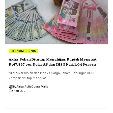
EKONOMI BISNIS
Akhir Pekan Ditutup Menghijau, Rupiah Menguat
Rp17.897 per Dolar AS dan IHSG Naik 1,04 Persen
Nilai tukar rupiah dan Indeks Harga Saham Gabungan (IHSG)
kompak ditutup menguat…
By
Anisa Aulia
Dusep Malik
2 Hari Lalu