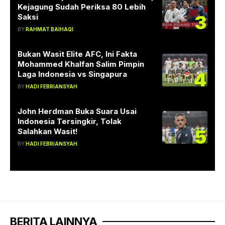
Kejagung Sudah Periksa 80 Lebih
3
Saksi
BY
RAHMAT BAIHAQI
Bukan Wasit Elite AFC, Ini Fakta
Mohammed Khalfan Salim Pimpin
4
Laga Indonesia vs Singapura
BY
HADI FEBRIANSYAH
John Herdman Buka Suara Usai
Indonesia Tersingkir, Tolak
5
Salahkan Wasit!
BY
HADI FEBRIANSYAH
BERITA LAINNYA