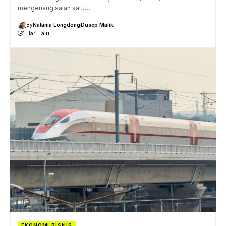
mengenang salah satu…
By
Natania Longdong
Dusep Malik
1 Hari Lalu
EKONOMI BISNIS