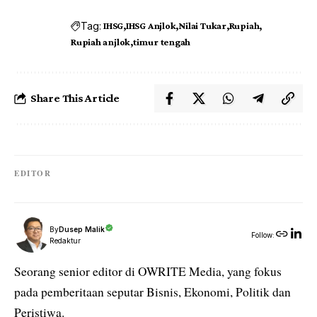
Tag:
IHSG
IHSG Anjlok
Nilai Tukar
Rupiah
Rupiah anjlok
timur tengah
Share This Article
EDITOR
By
Dusep Malik
Follow:
Redaktur
Seorang senior editor di OWRITE Media, yang fokus
pada pemberitaan seputar Bisnis, Ekonomi, Politik dan
Peristiwa.