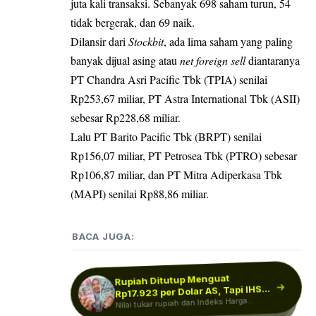
juta kali transaksi. Sebanyak 698 saham turun, 54
tidak bergerak, dan 69 naik.
Dilansir dari
Stockbit
, ada lima saham yang paling
banyak dijual asing atau
net foreign sell
diantaranya
PT Chandra Asri Pacific Tbk (TPIA) senilai
Rp253,67 miliar, PT Astra International Tbk (ASII)
sebesar Rp228,68 miliar.
Lalu PT Barito Pacific Tbk (BRPT) senilai
Rp156,07 miliar, PT Petrosea Tbk (PTRO) sebesar
Rp106,87 miliar, dan PT Mitra Adiperkasa Tbk
(MAPI) senilai Rp88,86 miliar.
BACA JUGA:
Rupiah Ditutup Menguat
Rupiah Pagi Ini Menguat ke
Rp17.923 per Dolar AS, Tapi IHSG
IHSG Hari Ini Menguat ke 6.366,
Rp17.914 per Dolar AS, Intip…
Analis Proyeksi Pasar Masih…
Nilai tukar rupiah dan Indeks Harga
Merosot…
Nilai tukar rupiah dibuka menguat 0,11
Indeks Harga Saham Gabungan (IHSG)
Saham Gabungan (IHSG) ditutup tak