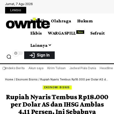
Jumat, 7 Agu 2026
Linkbio
Politik
Olahraga
Hukum
Ekbis
WARGA SPILL
Sefruit
New
Lainnya
Sign In
❍
Indeks Berita
Akun saya
Kirim Tulisan
Jadwal Piala Dunia
Headline
Home
/
Ekonomi Bisnis
/
Rupiah Nyaris Tembus Rp18.000 per Dolar AS dan IHSG Amblas 4,11 Persen, Ini Sebabnya
EKONOMI BISNIS
Rupiah Nyaris Tembus Rp18.000
per Dolar AS dan IHSG Amblas
4,11 Persen, Ini Sebabnya