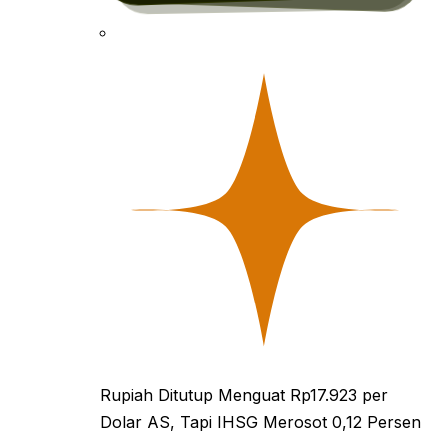
persen atau 19 poin, ke level…
menguat 0,24 persen ke level 6.366
sejalan…
pada…
Rupiah Ditutup Menguat Rp17.923 per
Dolar AS, Tapi IHSG Merosot 0,12 Persen