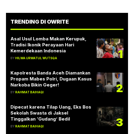
TRENDING DI OWRITE
Asal Usul Lomba Makan Kerupuk,
Tradisi Ikonik Perayaan Hari
1
Kemerdekaan Indonesia
BY
HILWA URWATUL WUTSQA
Kapolresta Banda Aceh Diamankan
Propam Mabes Polri, Dugaan Kasus
2
Narkoba Bikin Geger!
BY
RAHMAT BAIHAQI
Dipecat karena Tilap Uang, Eks Bos
Sekolah Swasta di Jaksel
3
Tinggalkan ‘Gudang’ Bedil
BY
RAHMAT BAIHAQI