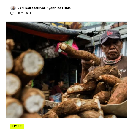
By
Ani Ratnasari
Ivan Syahruna Lubis
16 Jam Lalu
HYPE