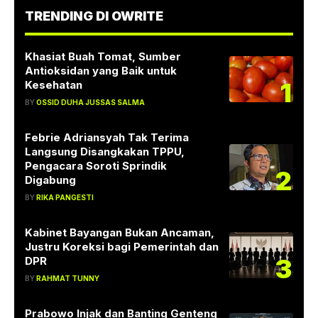
TRENDING DI OWRITE
Khasiat Buah Tomat, Sumber
Antioksidan yang Baik untuk
1
Kesehatan
BY
OSSID DUHA JUSSAS SALMA
Febrie Adriansyah Tak Terima
Langsung Disangkakan TPPU,
Pengacara Soroti Sprindik
2
Digabung
BY
RIKA PANGESTI
Kabinet Bayangan Bukan Ancaman,
Justru Koreksi bagi Pemerintah dan
3
DPR
BY
RAHMAT TUNNY
Prabowo Injak dan Banting Genteng