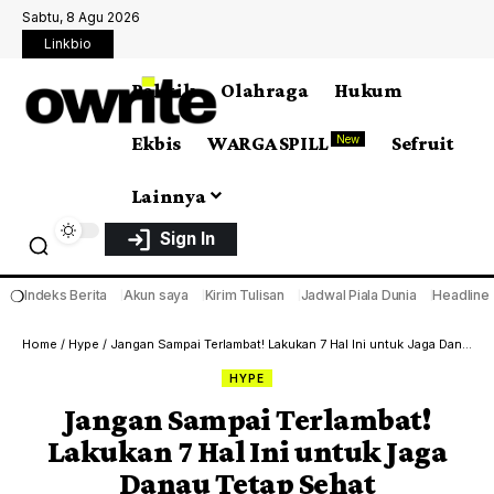
Sabtu, 8 Agu 2026
Linkbio
Politik
Olahraga
Hukum
Ekbis
WARGA SPILL
Sefruit
New
Lainnya
Sign In
❍
Indeks Berita
Akun saya
Kirim Tulisan
Jadwal Piala Dunia
Headline
Home
/
Hype
/
Jangan Sampai Terlambat! Lakukan 7 Hal Ini untuk Jaga Danau Tetap Sehat
HYPE
Jangan Sampai Terlambat!
Lakukan 7 Hal Ini untuk Jaga
Danau Tetap Sehat