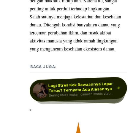
dengan makhluk hidup lain. Karena itu, sangat
penting untuk perduli terhadap lingkungan.
Salah satunya menjaga kelestarian dan kesehatan
danau. Ditengah kondisi banyaknya danau yang
tercemar, perubahan iklim, dan rusak akibat
aktivitas manusia yang tidak ramah lingkungan
yang mengancam kesehatan ekosistem danau.
BACA JUGA:
Lagi Stres Kok Bawaannya Lapar
Mitos atau Fakta? Duduk Terlalu
Terus? Ternyata Ada Alasannya
Menteri LHK Tanam Pohon di UIII
Dekat dengan TV Bisa Merusak…
Sering kalap makan camilan manis atau
dalam Rangka Hari
Sejak kecil, banyak orang mungkin
sering mendengar peringatan dari orang
Menteri Lingkungan Hidup/Kepala Badan
asin saat lagi stres? Bisa jadi…
Keanekaragaman…
Pengendalian Lingkungan Hidup (BPLH),
tua agar…
Moh. Jumhur Hidayat melakukan…