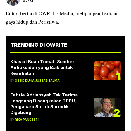
Redaktur
Editor berita di OWRITE Media, meliput pemberitaan
gaya hidup dan Peristiwa.
TRENDING DI OWRITE
Khasiat Buah Tomat, Sumber
Antioksidan yang Baik untuk
1
Kesehatan
BY
OSSID DUHA JUSSAS SALMA
Febrie Adriansyah Tak Terima
Langsung Disangkakan TPPU,
Pengacara Soroti Sprindik
2
Digabung
BY
RIKA PANGESTI