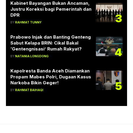
Kabinet Bayangan Bukan Ancaman,
Justru Koreksi bagi Pemerintah dan
3
DPR
BY
RAHMAT TUNNY
Prabowo Injak dan Banting Genteng
Sabut Kelapa BRIN: Cikal Bakal
4
‘Gentengnisasi’ Rumah Rakyat?
BY
NATANIA LONGDONG
Kapolresta Banda Aceh Diamankan
Propam Mabes Polri, Dugaan Kasus
5
Narkoba Bikin Geger!
BY
RAHMAT BAIHAQI