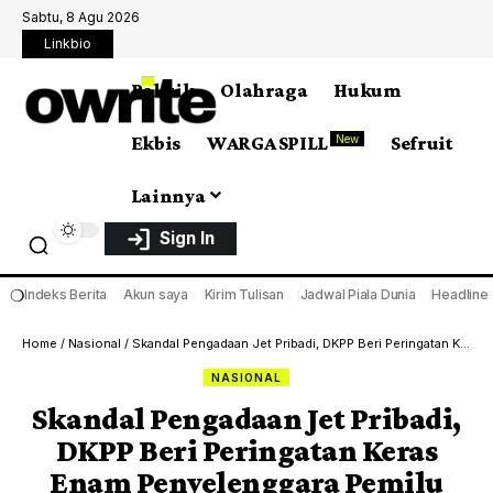
Sabtu, 8 Agu 2026
Linkbio
Politik
Olahraga
Hukum
Ekbis
WARGA SPILL
Sefruit
New
Lainnya
Sign In
❍
Indeks Berita
Akun saya
Kirim Tulisan
Jadwal Piala Dunia
Headline
Home
/
Nasional
/
Skandal Pengadaan Jet Pribadi, DKPP Beri Peringatan Keras Enam Penyelenggara Pemilu
NASIONAL
Skandal Pengadaan Jet Pribadi,
DKPP Beri Peringatan Keras
Enam Penyelenggara Pemilu