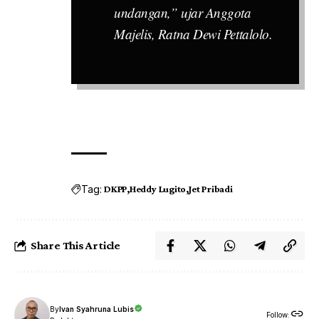
undangan,” ujar Anggota
Majelis, Ratna Dewi Pettalolo.
Tag:
DKPP
Heddy Lugito
Jet Pribadi
Share This Article
By
Ivan Syahruna Lubis
Follow: