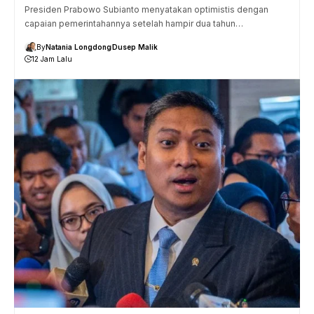
Presiden Prabowo Subianto menyatakan optimistis dengan
capaian pemerintahannya setelah hampir dua tahun…
By
Natania Longdong
Dusep Malik
12 Jam Lalu