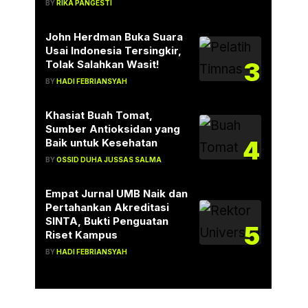
BY
RIKA PANGESTI
John Herdman Buka Suara
Usai Indonesia Tersingkir,
3
Tolak Salahkan Wasit!
BY
HADI FEBRIANSYAH
Khasiat Buah Tomat,
Sumber Antioksidan yang
4
Baik untuk Kesehatan
BY
OSSID DUHA JUSSAS SALMA
Empat Jurnal UMB Naik dan
Pertahankan Akreditasi
SINTA, Bukti Penguatan
5
Riset Kampus
BY
HADI FEBRIANSYAH