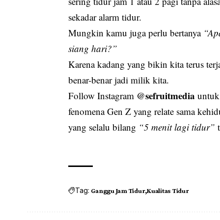
sering tidur jam 1 atau 2 pagi tanpa a
sekadar alarm tidur.
Mungkin kamu juga perlu bertanya
“Apa
siang hari?”
Karena kadang yang bikin kita terus ter
benar-benar jadi milik kita.
@sefruitmedia
Follow Instagram
untuk 
fenomena Gen Z yang relate sama kehidup
yang selalu bilang
“5 menit lagi tidur”
t
Tag:
Ganggu Jam Tidur
Kualitas Tidur