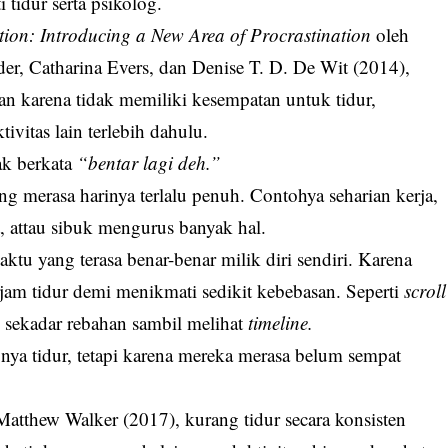
 tidur serta psikolog.
tion: Introducing a New Area of Procrastination
oleh
er, Catharina Evers, dan Denise T. D. De Wit (2014),
n karena tidak memiliki kesempatan untuk tidur,
vitas lain terlebih dahulu.
tak berkata
“bentar lagi deh.”
ang merasa harinya terlalu penuh. Contohya seharian kerja,
t, attau sibuk mengurus banyak hal.
tu yang terasa benar-benar milik diri sendiri. Karena
jam tidur demi menikmati sedikit kebebasan. Seperti
scroll
sekadar rebahan sambil melihat
timeline.
nya tidur, tetapi karena mereka merasa belum sempat
atthew Walker (2017), kurang tidur secara konsisten