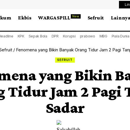
Li
New
ukum
Ekbis
WARGA SPILL
Sefruit
Lainny
Headline
KPK
Sepak Bola
DPR
Korupsi
prabowo
MBG
Piala Duni
Sefruit
/
Fenomena yang Bikin Banyak Orang Tidur Jam 2 Pagi Tan
SEFRUIT
mena yang Bikin B
 Tidur Jam 2 Pagi
Sadar