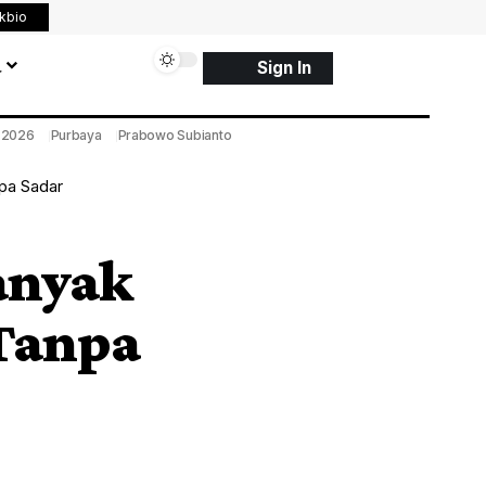
nkbio
a
Sign In
a 2026
Purbaya
Prabowo Subianto
pa Sadar
anyak
 Tanpa