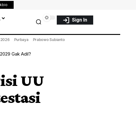
nkbio
a
Sign In
a 2026
Purbaya
Prabowo Subianto
 2029 Gak Adil?
isi UU
estasi