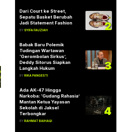
Dari Court ke Street,
Sepatu Basket Berubah
2
Jadi Statement Fashion
BY
SYIFA FAUZIAH
Babak Baru Polemik
Tudingan Wartawan
‘Gerombolan Sirkus’,
3
Deddy Sitorus Siapkan
Langkah Hukum
PR Diminta Segera Tuntaskan
BY
RIKA PANGESTI
UU Pemilu, Polemik 17,3 Juta
uara…
rtai Perindo mendesak DPR RI dan
merintah segera menuntaskan
Ada AK-47 Hingga
mbahasan Rancangan Undang-Undang…
Narkoba: ‘Gudang Rahasia’
Mantan Ketua Yayasan
4
Sekolah di Jaksel
Terbongkar
BY
RAHMAT BAIHAQI