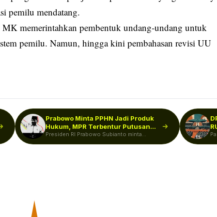
asi
pemilu
mendatang.
usan MK memerintahkan pembentuk undang-undang untuk
stem pemilu. Namun, hingga kini pembahasan revisi
UU
Prabowo Minta PPHN Jadi Produk
D
Hukum, MPR Terbentur Putusan
R
MK…
Presiden RI Prabowo Subianto minta
S
Pa
Pokok-Pokok Haluan Negara (PPHN)
pe
segera ditetapkan menjadi…
pe