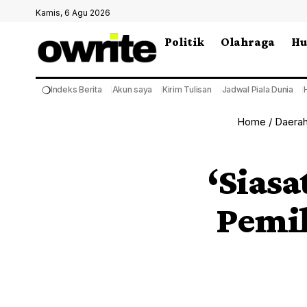
Kamis, 6 Agu 2026
Politik
Olahraga
H
❍
Indeks Berita
Akun saya
Kirim Tulisan
Jadwal Piala Dunia
Home
/
Daera
‘Sias
Pemil