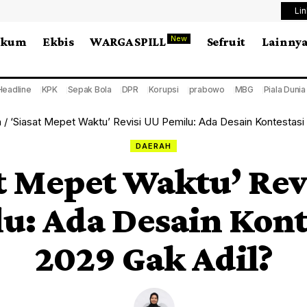
Li
New
ukum
Ekbis
WARGA SPILL
Sefruit
Lainny
Headline
KPK
Sepak Bola
DPR
Korupsi
prabowo
MBG
Piala Duni
h
/
‘Siasat Mepet Waktu’ Revisi UU Pemilu: Ada Desain Kontestasi
DAERAH
at Mepet Waktu’ Rev
u: Ada Desain Kont
2029 Gak Adil?