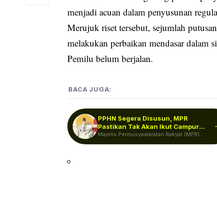
menjadi acuan dalam penyusunan regul
Merujuk riset tersebut, sejumlah put
melakukan perbaikan mendasar dalam si
Pemilu
belum berjalan.
BACA JUGA:
PPHN Segera Disusun, MPR
Pastikan Tak Akan Ikut Campur
Urusan…
Majelis Permusyawaratan Rakyat (MPR)
menegaskan Pokok-Pokok Haluan Negara
(PPHN) tak akan mengatur…