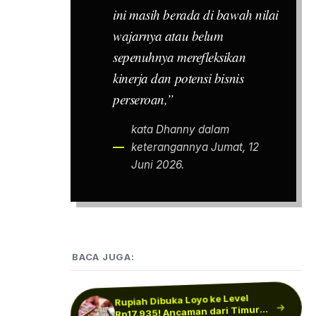
ini masih berada di bawah nilai
wajarnya atau belum
sepenuhnya merefleksikan
kinerja dan potensi bisnis
perseroan,”
kata Dhanny dalam
keterangannya Jumat, 12
Juni 2026.
BACA JUGA:
Rupiah Dibuka Loyo ke Level
Penentuan Perang Timur
Tengah, Lebanon – Israel Masuki
Rp17.935! Ancaman dari Timur
Rupiah Ditutup Menguat