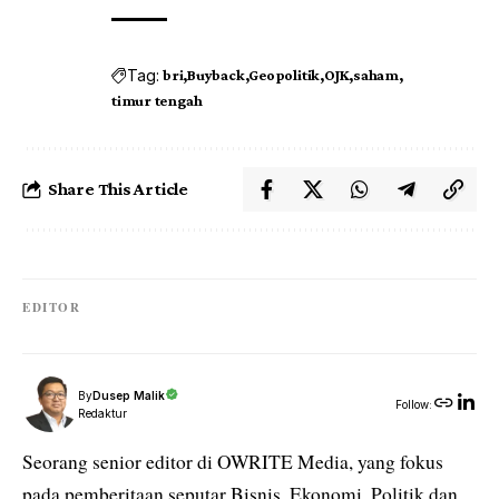
Tag:
bri
Buyback
Geopolitik
OJK
saham
timur tengah
Share This Article
EDITOR
By
Dusep Malik
Follow:
Redaktur
Seorang senior editor di OWRITE Media, yang fokus
pada pemberitaan seputar Bisnis, Ekonomi, Politik dan