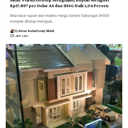
Rp17.897 per Dolar AS dan IHSG Naik 1,04 Persen
Nilai tukar rupiah dan Indeks Harga Saham Gabungan (IHSG)
kompak ditutup menguat…
By
Anisa Aulia
Dusep Malik
5 Jam Lalu