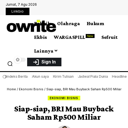
Jumat, 7 Agu 2026
Linkbio
Politik
Olahraga
Hukum
Ekbis
WARGA SPILL
Sefruit
New
Lainnya
Sign In
❍
Indeks Berita
Akun saya
Kirim Tulisan
Jadwal Piala Dunia
Headline
Home
/
Ekonomi Bisnis
/
Siap-siap, BRI Mau Buyback Saham Rp500 Miliar
EKONOMI BISNIS
Siap-siap, BRI Mau Buyback
Saham Rp500 Miliar