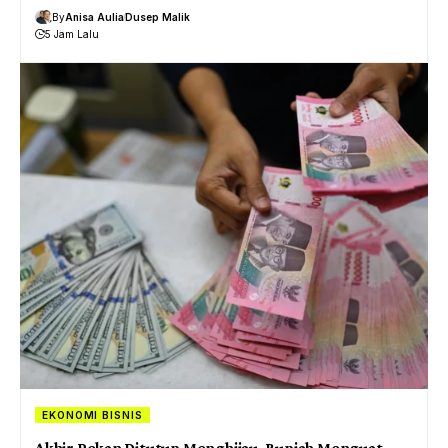
By
Anisa Aulia
Dusep Malik
5 Jam Lalu
EKONOMI BISNIS
Akhir Pekan Ditutup Menghijau, Rupiah Menguat