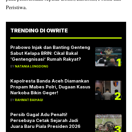
Peristiwa.
TRENDING DI OWRITE
Prabowo Injak dan Banting Genteng
Sabut Kelapa BRIN: Cikal Bakal
1
‘Gentengnisasi’ Rumah Rakyat?
BY
NATANIA LONGDONG
Kapolresta Banda Aceh Diamankan
Propam Mabes Polri, Dugaan Kasus
2
Narkoba Bikin Geger!
BY
RAHMAT BAIHAQI
Persib Gagal Adu Penalti!
Persebaya Cetak Sejarah Jadi
3
Juara Baru Piala Presiden 2026