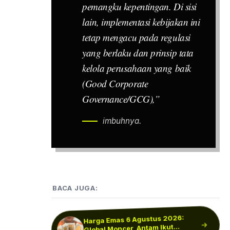
pemangku kepentingan. Di sisi
lain, implementasi kebijakan ini
tetap mengacu pada regulasi
yang berlaku dan prinsip tata
kelola perusahaan yang baik
(
Good Corporate
Governance
/GCG),”
imbuhnya.
BACA JUGA:
Harga Emas 6 Agustus 2026:
IHSG Hari Ini Menguat ke 6.366,
Prabowo Dikritik Usai Singgung
Global Moncer, Antam Ikut