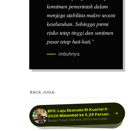
komitmen pemerintah dalam
menjaga stabilitas makro secara
keseluruhan. Sehingga premi
risiko tetap tinggi dan sentimen
pasar tetap hati-hati,”
imbuhnya.
BACA JUGA:
BPS: Laju Ekonomi RI Kuartal II-
Ekonomi RI Diramal Loyo di
Kuartal II 2026, Pertumbuhan
2026 Melambat ke 5,29 Persen
Rupiah Sulit Kembali di Bawah
Rp17.000, Sentimen Domestik Ini
Badan Pusat Statistik (BPS) mencatat
Bisa…
Para ekonom memproyeksikan
pertumbuhan ekonomi Indonesia pada
kuartal II-2026 akan melambat
pertumbuhan ekonomi Indonesia pada
Nilai tukar rupiah dalam beberapa waktu
Penyebabnya
terakhir bergerak di rentang Rp17.800-
kuartal II-2026 tumbuh…