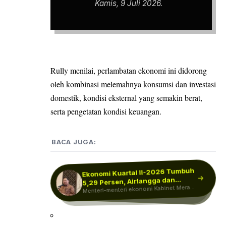
Kamis, 9 Juli 2026.
Rully menilai, perlambatan ekonomi ini didorong
oleh kombinasi melemahnya konsumsi dan investasi
domestik, kondisi eksternal yang semakin berat,
serta pengetatan kondisi keuangan.
BACA JUGA:
Ekonomi Kuartal II-2026 Tumbuh
IHSG dan Rupiah Kompak Ditutup
Menguat Usai Ekonomi RI
5,29 Persen, Airlangga dan
BPS Beberkan 'Mesin' Utama
Menteri-menteri ekonomi Kabinet Merah
Ekonomi RI Kuartal II-2026
Purbaya Kompak…
Tumbuh…
Indeks Harga Saham Gabungan (IHSG)
dan nilai tukar rupiah kompak ditutup
Putih merespons pertumbuhan ekonomi
Badan Pusat Statistik (BPS) melaporkan
Tumbuh 5,29…
ekonomi Indonesia pada kuartal II-2026
Indonesia kuartal II-2026 yang…
menguat…
tumbuh sebesar…