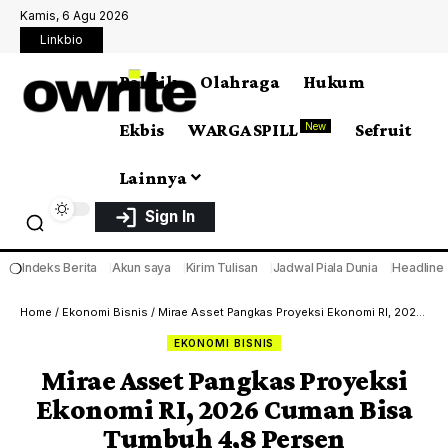
Kamis, 6 Agu 2026
Linkbio
Politik
Olahraga
Hukum
Ekbis
WARGA SPILL
Sefruit
New
Lainnya
Sign In
❍
Indeks Berita
Akun saya
Kirim Tulisan
Jadwal Piala Dunia
Headline
Home
/
Ekonomi Bisnis
/
Mirae Asset Pangkas Proyeksi Ekonomi RI, 2026 Cuman Bisa Tumbuh 4,8 Persen
EKONOMI BISNIS
Mirae Asset Pangkas Proyeksi
Ekonomi RI, 2026 Cuman Bisa
Tumbuh 4,8 Persen