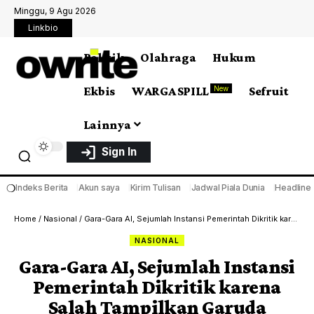
Minggu, 9 Agu 2026
Linkbio
Politik
Olahraga
Hukum
Ekbis
WARGA SPILL
Sefruit
New
Lainnya
Sign In
❍
Indeks Berita
Akun saya
Kirim Tulisan
Jadwal Piala Dunia
Headline
Home
/
Nasional
/
Gara-Gara AI, Sejumlah Instansi Pemerintah Dikritik karena Salah Tampilkan Garuda Pancasila
NASIONAL
Gara-Gara AI, Sejumlah Instansi
Pemerintah Dikritik karena
Salah Tampilkan Garuda