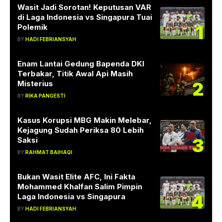
Wasit Jadi Sorotan! Keputusan VAR
di Laga Indonesia vs Singapura Tuai
1
Polemik
BY
HADI FEBRIANSYAH
Enam Lantai Gedung Bapenda DKI
Terbakar, Titik Awal Api Masih
2
Misterius
BY
RIKA PANGESTI
Kasus Korupsi MBG Makin Melebar,
Kejagung Sudah Periksa 80 Lebih
3
Saksi
BY
RAHMAT BAIHAQI
Bukan Wasit Elite AFC, Ini Fakta
Mohammed Khalfan Salim Pimpin
4
Laga Indonesia vs Singapura
BY
HADI FEBRIANSYAH