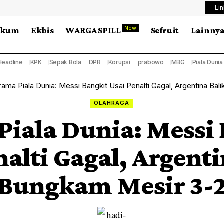
Li
New
ukum
Ekbis
WARGA SPILL
Sefruit
Lainny
Headline
KPK
Sepak Bola
DPR
Korupsi
prabowo
MBG
Piala Duni
rama Piala Dunia: Messi Bangkit Usai Penalti Gagal, Argentina Ba
OLAHRAGA
iala Dunia: Messi
nalti Gagal, Argenti
Bungkam Mesir 3-