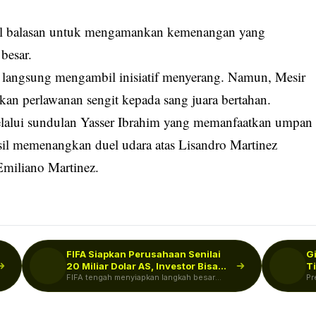
 gol balasan untuk mengamankan kemenangan yang
besar.
a langsung mengambil inisiatif menyerang. Namun, Mesir
an perlawanan sengit kepada sang juara bertahan.
elalui sundulan Yasser Ibrahim yang memanfaatkan umpan
sil memenangkan duel udara atas Lisandro Martinez
miliano Martinez.
FIFA Siapkan Perusahaan Senilai
Gi
20 Miliar Dolar AS, Investor Bisa…
T
FIFA tengah menyiapkan langkah besar
U
Pr
dalam pengelolaan bisnis sepak bola dunia
me
dengan…
sp