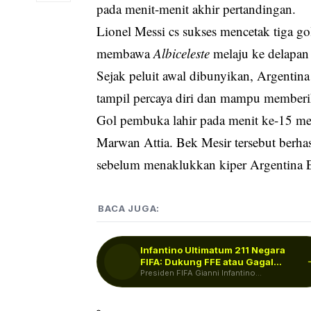
pada menit-menit akhir pertandingan.
Lionel Messi cs sukses mencetak tiga
membawa
Albiceleste
melaju ke delapan 
Sejak peluit awal dibunyikan, Argentin
tampil percaya diri dan mampu memberik
Gol pembuka lahir pada menit ke-15 m
Marwan Attia. Bek Mesir tersebut berha
sebelum menaklukkan kiper Argentina E
BACA JUGA:
Infantino Ultimatum 211 Negara
FIFA: Dukung FFE atau Gagal
Raih…
Presiden FIFA Gianni Infantino
mengeluarkan ultimatum kepada seluruh
anggota FIFA terkait rencana…