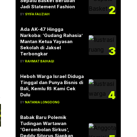
Sepatu Basket Berubah
2
Jadi Statement Fashion
BY
SYIFA FAUZIAH
Ada AK-47 Hingga
Narkoba: ‘Gudang Rahasia’
Mantan Ketua Yayasan
3
Sekolah di Jaksel
Terbongkar
BY
RAHMAT BAIHAQI
Heboh Warga Israel Diduga
Tinggal dan Punya Bisnis di
Bali, Kemlu RI: Kami Cek
4
Dulu
BY
NATANIA LONGDONG
anni Infantino Kembali Puji
imnas Spanyol, Sindir Argentina
Babak Baru Polemik
sai Final…
esiden FIFA, Gianni Infantino, kembali
Tudingan Wartawan
mberikan apresiasi terhadap sikap dan
‘Gerombolan Sirkus’,
ortivitas para…
Deddy Sitorus Siapkan