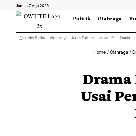
Jumat, 7 Agu 2026
Politik
Olahraga
H
❍
Indeks Berita
Akun saya
Kirim Tulisan
Jadwal Piala Dunia
Home
/
Olahraga
/
D
Drama P
Usai Pe