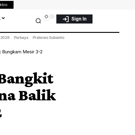
nkbio
a
Sign In
a 2026
Purbaya
Prabowo Subianto
lik Bungkam Mesir 3-2
 Bangkit
na Balik
2