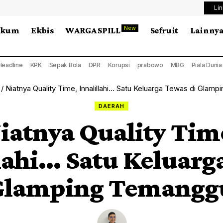
Li
New
ukum
Ekbis
WARGA SPILL
Sefruit
Lainny
Headline
KPK
Sepak Bola
DPR
Korupsi
prabowo
MBG
Piala Duni
/
Niatnya Quality Time, Innalillahi… Satu Keluarga Tewas di Gla
DAERAH
iatnya Quality Tim
llahi… Satu Keluarg
 Glamping Temangg