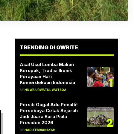
TRENDING DI OWRITE
Asal Usul Lomba Makan
Kerupuk, Tradisi Ikonik
Perayaan Hari
1
Kemerdekaan Indonesia
BY
HILWA URWATUL WUTSQA
Persib Gagal Adu Penalti!
Persebaya Cetak Sejarah
Jadi Juara Baru Piala
2
Presiden 2026
BY
HADI FEBRIANSYAH