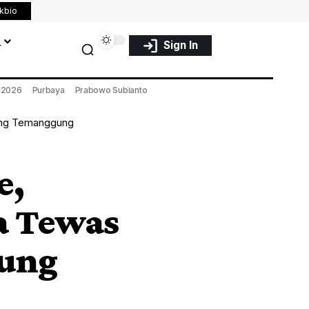
nkbio
a
Sign In
a 2026
Purbaya
Prabowo Subianto
mping Temanggung
e,
a Tewas
ung