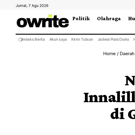
Jumat, 7 Agu 2026
Politik
Olahraga
H
❍
Indeks Berita
Akun saya
Kirim Tulisan
Jadwal Piala Dunia
Home
/
Daerah
N
Innali
di