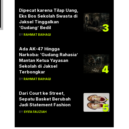
Dipecat karena Tilap Uang,
Eks Bos Sekolah Swasta di
Jaksel Tinggalkan
3
‘Gudang’ Bedil
BY
RAHMAT BAIHAQI
Ada AK-47 Hingga
Narkoba: ‘Gudang Rahasia’
Mantan Ketua Yayasan
4
Sekolah di Jaksel
Terbongkar
BY
RAHMAT BAIHAQI
Dari Court ke Street,
t
Sepatu Basket Berubah
5
Jadi Statement Fashion
BY
SYIFA FAUZIAH