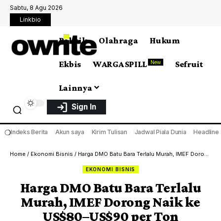
Sabtu, 8 Agu 2026
Linkbio
Politik
Olahraga
Hukum
Ekbis
WARGA SPILL
Sefruit
New
Lainnya
Sign In
❍
Indeks Berita
Akun saya
Kirim Tulisan
Jadwal Piala Dunia
Headline
Home
/
Ekonomi Bisnis
/
Harga DMO Batu Bara Terlalu Murah, IMEF Dorong Naik ke US$80–US$90 per Ton
EKONOMI BISNIS
Harga DMO Batu Bara Terlalu
Murah, IMEF Dorong Naik ke
US$80–US$90 per Ton