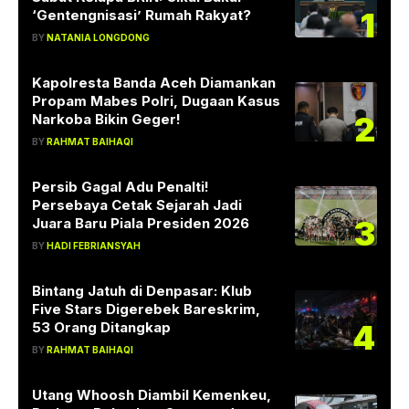
1
‘Gentengnisasi’ Rumah Rakyat?
BY
NATANIA LONGDONG
Kapolresta Banda Aceh Diamankan
Propam Mabes Polri, Dugaan Kasus
2
Narkoba Bikin Geger!
BY
RAHMAT BAIHAQI
Persib Gagal Adu Penalti!
Persebaya Cetak Sejarah Jadi
3
Juara Baru Piala Presiden 2026
BY
HADI FEBRIANSYAH
Bintang Jatuh di Denpasar: Klub
Five Stars Digerebek Bareskrim,
4
53 Orang Ditangkap
BY
RAHMAT BAIHAQI
Utang Whoosh Diambil Kemenkeu,