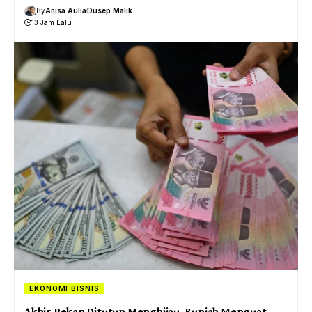
By
Anisa Aulia
Dusep Malik
13 Jam Lalu
EKONOMI BISNIS
Akhir Pekan Ditutup Menghijau, Rupiah Menguat