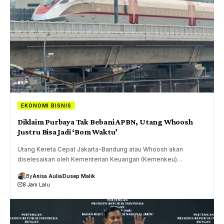
EKONOMI BISNIS
Diklaim Purbaya Tak Bebani APBN, Utang Whoosh
Justru Bisa Jadi ‘Bom Waktu’
Utang Kereta Cepat Jakarta-Bandung atau Whoosh akan
diselesaikan oleh Kementerian Keuangan (Kemenkeu)…
By
Anisa Aulia
Dusep Malik
8 Jam Lalu