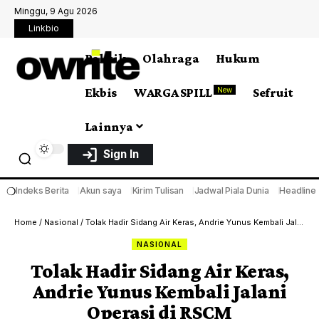
Minggu, 9 Agu 2026
Linkbio
Politik
Olahraga
Hukum
Ekbis
WARGA SPILL
Sefruit
New
Lainnya
Sign In
❍
Indeks Berita
Akun saya
Kirim Tulisan
Jadwal Piala Dunia
Headline
Home
/
Nasional
/
Tolak Hadir Sidang Air Keras, Andrie Yunus Kembali Jalani Operasi di RSCM
NASIONAL
Tolak Hadir Sidang Air Keras,
Andrie Yunus Kembali Jalani
Operasi di RSCM