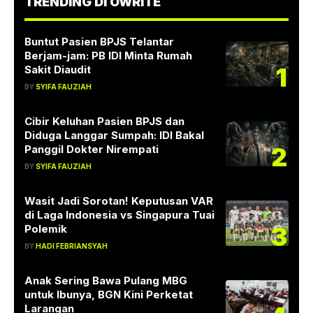
TRENDING DI OWRITE
Buntut Pasien BPJS Telantar
Berjam-jam: PB IDI Minta Rumah
1
Sakit Diaudit
BY
SYIFA FAUZIAH
Cibir Keluhan Pasien BPJS dan
Diduga Langgar Sumpah: IDI Bakal
2
Panggil Dokter Nirempati
BY
SYIFA FAUZIAH
Wasit Jadi Sorotan! Keputusan VAR
di Laga Indonesia vs Singapura Tuai
3
Polemik
BY
HADI FEBRIANSYAH
Anak Sering Bawa Pulang MBG
untuk Ibunya, BGN Kini Perketat
Larangan