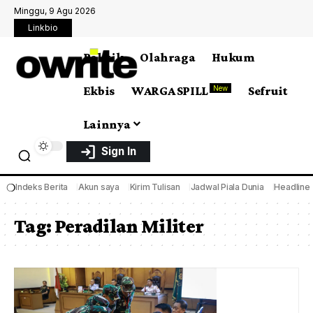
Minggu, 9 Agu 2026
Linkbio
Politik
Olahraga
Hukum
Ekbis
WARGA SPILL
Sefruit
New
Lainnya
Sign In
❍
Indeks Berita
Akun saya
Kirim Tulisan
Jadwal Piala Dunia
Headline
Tag:
Peradilan Militer