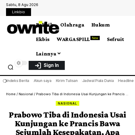
Sabtu, 8 Agu 2026
Linkbio
Politik
Olahraga
Hukum
Ekbis
WARGA SPILL
Sefruit
New
Lainnya
Sign In
❍
Indeks Berita
Akun saya
Kirim Tulisan
Jadwal Piala Dunia
Headline
Home
/
Nasional
/
Prabowo Tiba di Indonesia Usai Kunjungan ke Prancis Bawa Sejumlah Kesepakatan, Apa Saja?
NASIONAL
Prabowo Tiba di Indonesia Usai
Kunjungan ke Prancis Bawa
Sejumlah Kesepakatan, Apa