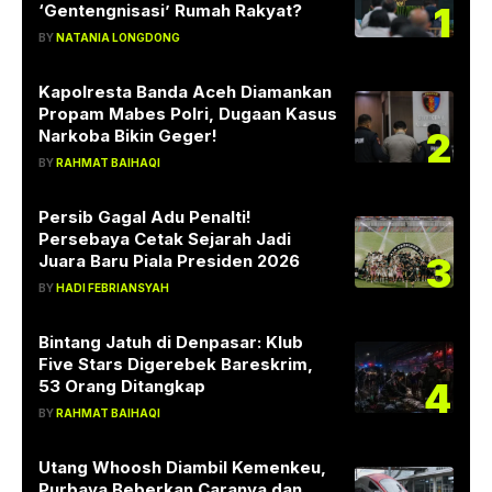
1
‘Gentengnisasi’ Rumah Rakyat?
BY
NATANIA LONGDONG
Kapolresta Banda Aceh Diamankan
Propam Mabes Polri, Dugaan Kasus
2
Narkoba Bikin Geger!
BY
RAHMAT BAIHAQI
Persib Gagal Adu Penalti!
Persebaya Cetak Sejarah Jadi
3
Juara Baru Piala Presiden 2026
BY
HADI FEBRIANSYAH
Bintang Jatuh di Denpasar: Klub
Five Stars Digerebek Bareskrim,
4
53 Orang Ditangkap
BY
RAHMAT BAIHAQI
Utang Whoosh Diambil Kemenkeu,
Purbaya Beberkan Caranya dan