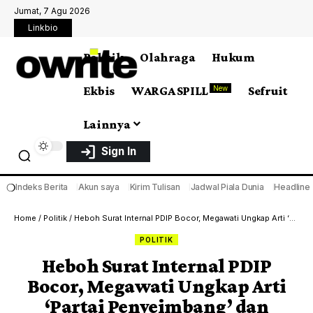
Jumat, 7 Agu 2026
Linkbio
Politik
Olahraga
Hukum
Ekbis
WARGA SPILL
Sefruit
New
Lainnya
Sign In
❍
Indeks Berita
Akun saya
Kirim Tulisan
Jadwal Piala Dunia
Headline
Home
/
Politik
/
Heboh Surat Internal PDIP Bocor, Megawati Ungkap Arti ‘Partai Penyeimbang’ dan Bukan Oposisi
POLITIK
Heboh Surat Internal PDIP
Bocor, Megawati Ungkap Arti
‘Partai Penyeimbang’ dan