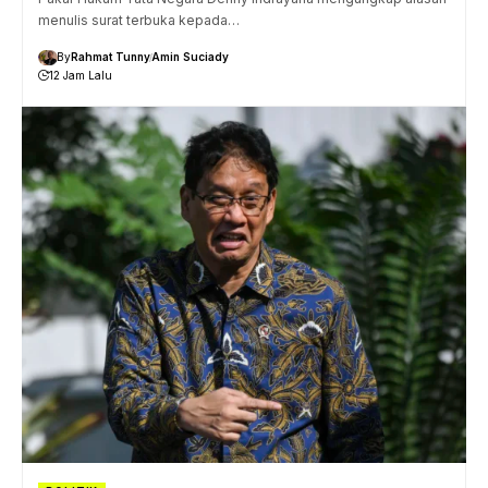
menulis surat terbuka kepada…
By
Rahmat Tunny
Amin Suciady
12 Jam Lalu