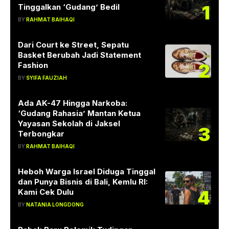
1
Tinggalkan ‘Gudang’ Bedil
BY
RAHMAT BAIHAQI
Dari Court ke Street, Sepatu
Basket Berubah Jadi Statement
2
Fashion
BY
SYIFA FAUZIAH
Ada AK-47 Hingga Narkoba:
‘Gudang Rahasia’ Mantan Ketua
Yayasan Sekolah di Jaksel
3
Terbongkar
BY
RAHMAT BAIHAQI
Heboh Warga Israel Diduga Tinggal
dan Punya Bisnis di Bali, Kemlu RI:
4
Kami Cek Dulu
BY
NATANIA LONGDONG