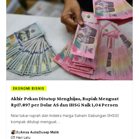
EKONOMI BISNIS
Akhir Pekan Ditutup Menghijau, Rupiah Menguat
Rp17.897 per Dolar AS dan IHSG Naik 1,04 Persen
Nilai tukar rupiah dan Indeks Harga Saham Gabungan (IHSG)
kompak ditutup menguat…
By
Anisa Aulia
Dusep Malik
1 Hari Lalu