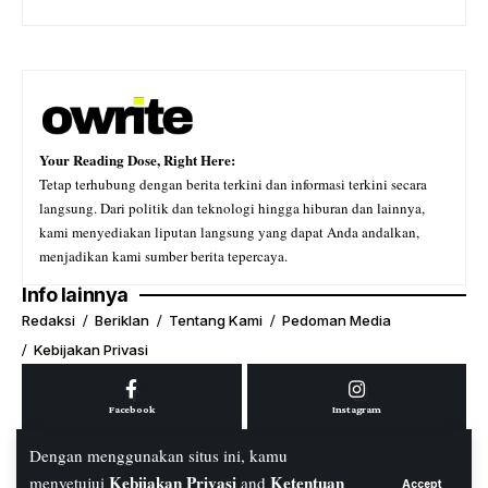
Your Reading Dose, Right Here:
Tetap terhubung dengan berita terkini dan informasi terkini secara
langsung. Dari politik dan teknologi hingga hiburan dan lainnya,
kami menyediakan liputan langsung yang dapat Anda andalkan,
menjadikan kami sumber berita tepercaya.
Info lainnya
Redaksi
Beriklan
Tentang Kami
Pedoman Media
Kebijakan Privasi
Facebook
Instagram
Dengan menggunakan situs ini, kamu
Kebijakan Privasi
Ketentuan
menyetujui
and
Accept
Youtube
Tiktok