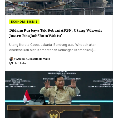
EKONOMI BISNIS
Diklaim Purbaya Tak Bebani APBN, Utang Whoosh
Justru Bisa Jadi ‘Bom Waktu’
Utang Kereta Cepat Jakarta-Bandung atau Whoosh akan
diselesaikan oleh Kementerian Keuangan (Kemenkeu)…
By
Anisa Aulia
Dusep Malik
1 Hari Lalu