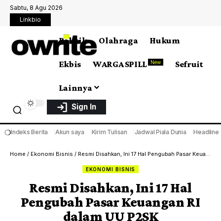
Sabtu, 8 Agu 2026
Linkbio
Politik
Olahraga
Hukum
Ekbis
WARGA SPILL
Sefruit
New
Lainnya
Sign In
❍
Indeks Berita
Akun saya
Kirim Tulisan
Jadwal Piala Dunia
Headline
Home
/
Ekonomi Bisnis
/
Resmi Disahkan, Ini 17 Hal Pengubah Pasar Keuangan RI dalam UU P2SK
EKONOMI BISNIS
Resmi Disahkan, Ini 17 Hal
Pengubah Pasar Keuangan RI
dalam UU P2SK