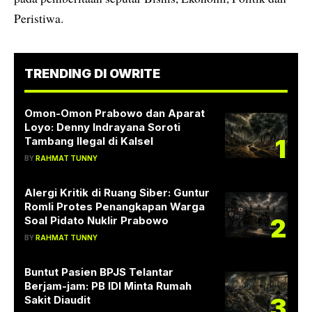
Peristiwa.
TRENDING DI OWRITE
Omon-Omon Prabowo dan Aparat
Loyo: Denny Indrayana Soroti
1
Tambang Ilegal di Kalsel
BY
RAHMAT TUNNY
Alergi Kritik di Ruang Siber: Guntur
Romli Protes Penangkapan Warga
2
Soal Pidato Nuklir Prabowo
BY
RAHMAT TUNNY
Buntut Pasien BPJS Telantar
Berjam-jam: PB IDI Minta Rumah
3
Sakit Diaudit