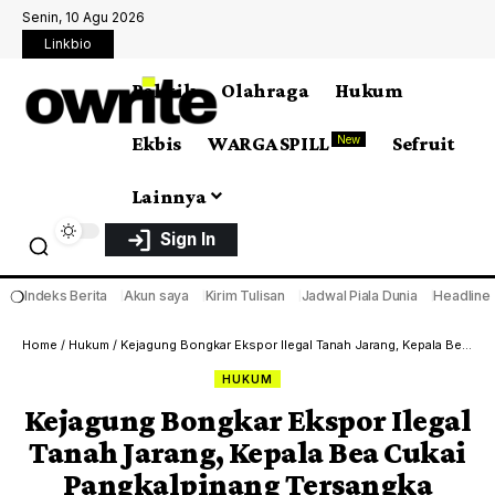
Senin, 10 Agu 2026
Linkbio
Politik
Olahraga
Hukum
Ekbis
WARGA SPILL
Sefruit
New
Lainnya
Sign In
❍
Indeks Berita
Akun saya
Kirim Tulisan
Jadwal Piala Dunia
Headline
Home
/
Hukum
/
Kejagung Bongkar Ekspor Ilegal Tanah Jarang, Kepala Bea Cukai Pangkalpinang Tersangka
HUKUM
Kejagung Bongkar Ekspor Ilegal
Tanah Jarang, Kepala Bea Cukai
Pangkalpinang Tersangka