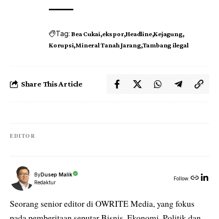
Tag:
Bea Cukai
ekspor
Headline
Kejagung
Korupsi
Mineral Tanah Jarang
Tambang ilegal
Share This Article
EDITOR
By
Dusep Malik
Follow:
Redaktur
Seorang senior editor di OWRITE Media, yang fokus
pada pemberitaan seputar Bisnis, Ekonomi, Politik dan