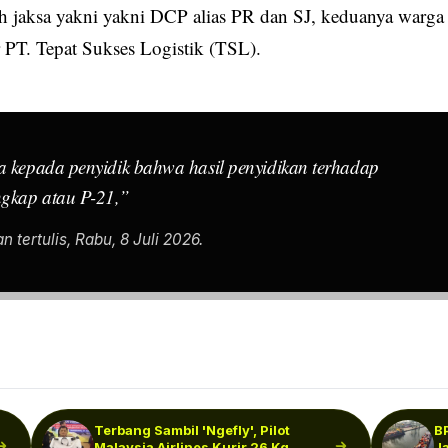
eh jaksa yakni yakni DCP alias PR dan SJ, keduanya warga
r PT. Tepat Sukses Logistik (TSL).
sa kepada penyidik bahwa hasil penyidikan terhadap
ngkap atau P-21,”
n tertulis, Rabu, 8 Juli 2026.
Terbang Sambil 'Ngefly', Pilot
B
Malaysia Airlines Kurir 26 Kg
J