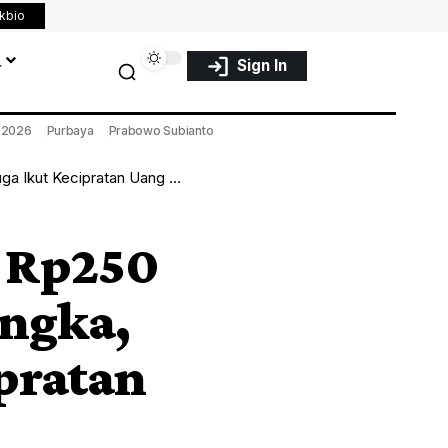
nkbio
a
Sign In
a 2026
Purbaya
Prabowo Subianto
ut Kecipratan Uang Pelicin
 Rp250
angka,
pratan