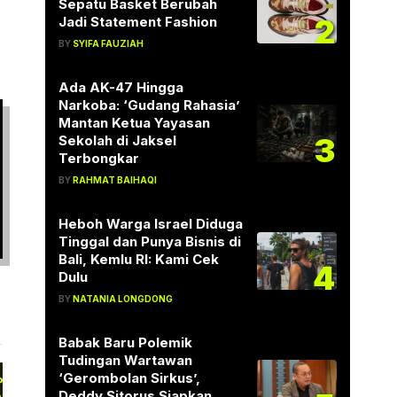
Sepatu Basket Berubah
2
Jadi Statement Fashion
BY
SYIFA FAUZIAH
Ada AK-47 Hingga
Narkoba: ‘Gudang Rahasia’
Mantan Ketua Yayasan
3
Sekolah di Jaksel
Terbongkar
BY
RAHMAT BAIHAQI
Heboh Warga Israel Diduga
Tinggal dan Punya Bisnis di
Bali, Kemlu RI: Kami Cek
4
Dulu
BY
NATANIA LONGDONG
Babak Baru Polemik
Tudingan Wartawan
‘Gerombolan Sirkus’,
PS: Impor RI Meroket 34 Persen,
Deddy Sitorus Siapkan
auh Lampaui Pertumbuhan