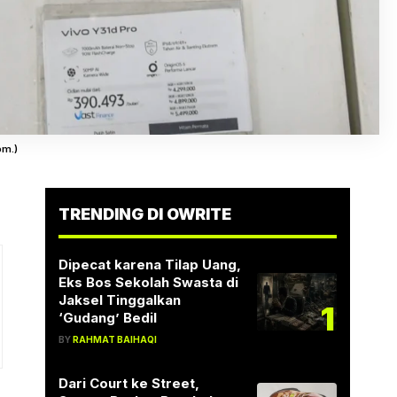
om.)
TRENDING DI OWRITE
Dipecat karena Tilap Uang,
Eks Bos Sekolah Swasta di
Jaksel Tinggalkan
1
‘Gudang’ Bedil
BY
RAHMAT BAIHAQI
Dari Court ke Street,