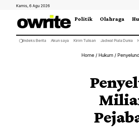
Kamis, 6 Agu 2026
Politik
Olahraga
H
❍
Indeks Berita
Akun saya
Kirim Tulisan
Jadwal Piala Dunia
Home
/
Hukum
/
Penyelundu
Penye
Milia
Pejab