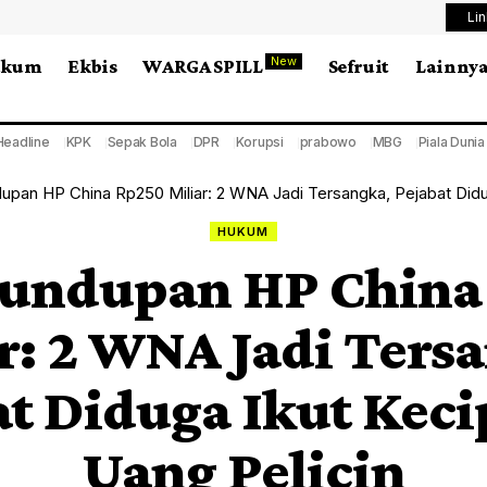
Li
New
ukum
Ekbis
WARGA SPILL
Sefruit
Lainny
Headline
KPK
Sepak Bola
DPR
Korupsi
prabowo
MBG
Piala Duni
pan HP China Rp250 Miliar: 2 WNA Jadi Tersangka, Pejabat Diduga Ik
HUKUM
lundupan HP China
r: 2 WNA Jadi Ters
at Diduga Ikut Keci
Uang Pelicin