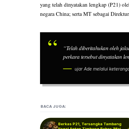
yang telah dinyatakan lengkap (P21) ol
negara China; serta MT sebagai Direktu
“Telah diberitahukan oleh jak
perkara tersebut dinyatakan le
ujar Ade melalui keteranga
BACA JUGA:
Berkas P21, Tersangka Tambang
Ilegal Anton Timbang Bebas 'Main'