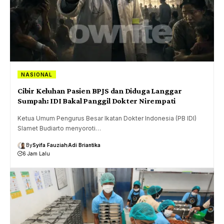
NASIONAL
Cibir Keluhan Pasien BPJS dan Diduga Langgar
Sumpah: IDI Bakal Panggil Dokter Nirempati
Ketua Umum Pengurus Besar Ikatan Dokter Indonesia (PB IDI)
Slamet Budiarto menyoroti…
By
Syifa Fauziah
Adi Briantika
6 Jam Lalu