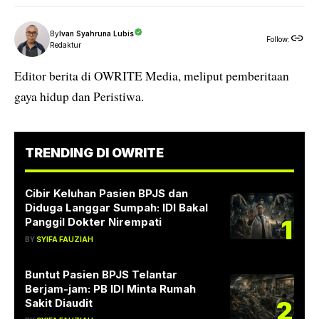
By
Ivan Syahruna Lubis
Follow:
Redaktur
Editor berita di OWRITE Media, meliput pemberitaan
gaya hidup dan Peristiwa.
TRENDING DI OWRITE
Cibir Keluhan Pasien BPJS dan
Diduga Langgar Sumpah: IDI Bakal
1
Panggil Dokter Nirempati
BY
SYIFA FAUZIAH
Buntut Pasien BPJS Telantar
Berjam-jam: PB IDI Minta Rumah
2
Sakit Diaudit