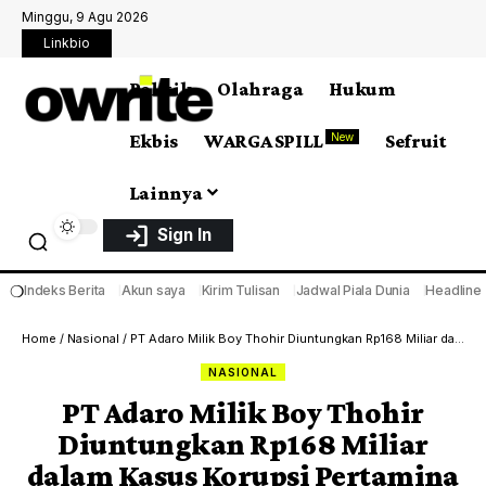
Minggu, 9 Agu 2026
Linkbio
Politik
Olahraga
Hukum
Ekbis
WARGA SPILL
Sefruit
New
Lainnya
Sign In
❍
Indeks Berita
Akun saya
Kirim Tulisan
Jadwal Piala Dunia
Headline
Home
/
Nasional
/
PT Adaro Milik Boy Thohir Diuntungkan Rp168 Miliar dalam Kasus Korupsi Pertamina
NASIONAL
PT Adaro Milik Boy Thohir
Diuntungkan Rp168 Miliar
dalam Kasus Korupsi Pertamina