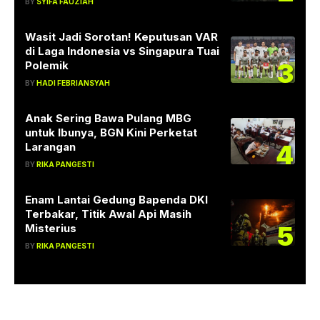
BY
SYIFA FAUZIAH
Wasit Jadi Sorotan! Keputusan VAR
di Laga Indonesia vs Singapura Tuai
3
Polemik
BY
HADI FEBRIANSYAH
Anak Sering Bawa Pulang MBG
untuk Ibunya, BGN Kini Perketat
4
Larangan
BY
RIKA PANGESTI
Enam Lantai Gedung Bapenda DKI
Terbakar, Titik Awal Api Masih
5
Misterius
BY
RIKA PANGESTI