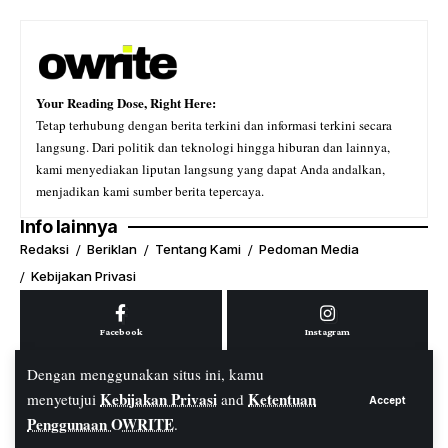
Your Reading Dose, Right Here:
Tetap terhubung dengan berita terkini dan informasi terkini secara
langsung. Dari politik dan teknologi hingga hiburan dan lainnya,
kami menyediakan liputan langsung yang dapat Anda andalkan,
menjadikan kami sumber berita tepercaya.
Info lainnya
Redaksi
Beriklan
Tentang Kami
Pedoman Media
Kebijakan Privasi
Facebook
Instagram
Dengan menggunakan situs ini, kamu
Kebijakan Privasi
Ketentuan
menyetujui
and
Accept
Youtube
Tiktok
Penggunaan OWRITE
.
© PT. OWRITE Media Digital. All Rights Reserved.