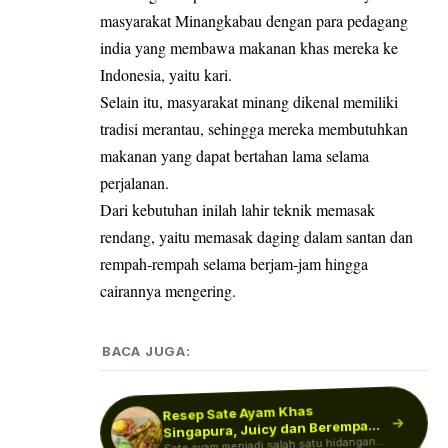
masyarakat Minangkabau dengan para pedagang
india yang membawa makanan khas mereka ke
Indonesia, yaitu kari.
Selain itu, masyarakat minang dikenal memiliki
tradisi merantau, sehingga mereka membutuhkan
makanan yang dapat bertahan lama selama
perjalanan.
Dari kebutuhan inilah lahir teknik memasak
rendang, yaitu memasak daging dalam santan dan
rempah-rempah selama berjam-jam hingga
cairannya mengering.
BACA JUGA:
Resep Sate Ayam Khas
Tak Banyak yang Tahu! Ini
Sejarah Rumah Gadang yang
Singapura, Juicy dan Berempah
Resep Telur Bolognese, Menu
Comfort Food Praktis dan Bikin
Sate ayam menjadi salah satu hidangan
Berpadu Bumbu…