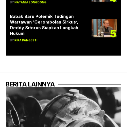
BY
NATANIA LONGDONG
Babak Baru Polemik Tudingan
Wartawan ‘Gerombolan Sirkus’,
Deddy Sitorus Siapkan Langkah
5
Hukum
BY
RIKA PANGESTI
BERITA LAINNYA