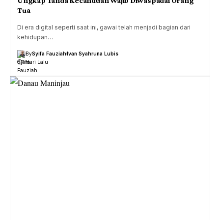
Ungkap Tanda Kecanduan Wajib Diwaspadai Orang
Tua
Di era digital seperti saat ini, gawai telah menjadi bagian dari
kehidupan…
By
Syifa Fauziah
Ivan Syahruna Lubis
1 Hari Lalu