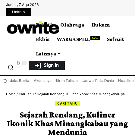
Jumat, 7 Agu 2026
Linkbio
Politik
Olahraga
Hukum
Ekbis
WARGA SPILL
Sefruit
New
Lainnya
Sign In
❍
Indeks Berita
Akun saya
Kirim Tulisan
Jadwal Piala Dunia
Headline
Home
/
Cari Tahu
/
Sejarah Rendang, Kuliner Ikonik Khas Minangkabau yang Mendunia
CARI TAHU
Sejarah Rendang, Kuliner
Ikonik Khas Minangkabau yang
Mendunia