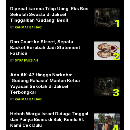
Dipecat karena Tilap Uang, Eks Bos
Sekolah Swasta di Jaksel
1
Tinggalkan ‘Gudang’ Bedil
BY
RAHMAT BAIHAQI
Dari Court ke Street, Sepatu
Basket Berubah Jadi Statement
2
Fashion
BY
SYIFA FAUZIAH
Ada AK-47 Hingga Narkoba:
‘Gudang Rahasia’ Mantan Ketua
Yayasan Sekolah di Jaksel
3
Terbongkar
BY
RAHMAT BAIHAQI
Heboh Warga Israel Diduga Tinggal
dan Punya Bisnis di Bali, Kemlu RI:
4
Kami Cek Dulu