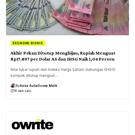
EKONOMI BISNIS
Akhir Pekan Ditutup Menghijau, Rupiah Menguat
Rp17.897 per Dolar AS dan IHSG Naik 1,04 Persen
Nilai tukar rupiah dan Indeks Harga Saham Gabungan (IHSG)
kompak ditutup menguat…
By
Anisa Aulia
Dusep Malik
16 Jam Lalu