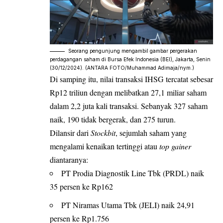
Seorang pengunjung mengambil gambar pergerakan
perdagangan saham di Bursa Efek Indonesia (BEI), Jakarta, Senin
(30/12/2024). (ANTARA FOTO/Muhammad Adimaja/nym.)
Di samping itu, nilai transaksi IHSG tercatat sebesar
Rp12 triliun dengan melibatkan 27,1 miliar saham
dalam 2,2 juta kali transaksi. Sebanyak 327 saham
naik, 190 tidak bergerak, dan 275 turun.
Dilansir dari
Stockbit
, sejumlah saham yang
mengalami kenaikan tertinggi atau
top gainer
diantaranya:
PT Prodia Diagnostik Line Tbk (PRDL) naik
35 persen ke Rp162
PT Niramas Utama Tbk (JELI) naik 24,91
persen ke Rp1.756