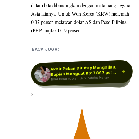
dalam bila dibandingkan dengan mata uang negara
Asia lainnya. Untuk Won Korea (KRW) melemah
0,37 persen melawan dolar AS dan Peso Filipina
(PHP) anjlok 0,19 persen.
BACA JUGA:
Akhir Pekan Ditutup Menghijau,
Rupiah Dibuka Loyo ke Level
Rp17.935! Ancaman dari Timur
Rupiah Menguat Rp17.897 per
IHSG Dibuka Menguat ke 6.352,
Investor Mulai Sumringah! Ada
Nilai tukar rupiah dan Indeks Harga
Dolar AS…
Tengah…
Nilai tukar rupiah dibuka melemah pada
perdagangan Jumat, 7 Agustus 2026.
Saham Gabungan (IHSG) kompak ditutup
Indeks Harga Saham Gabungan (IHSG)
Sinyal…
menguat pada pembukaan perdagangan
menguat…
Rupiah…
Jumat pagi, 7…