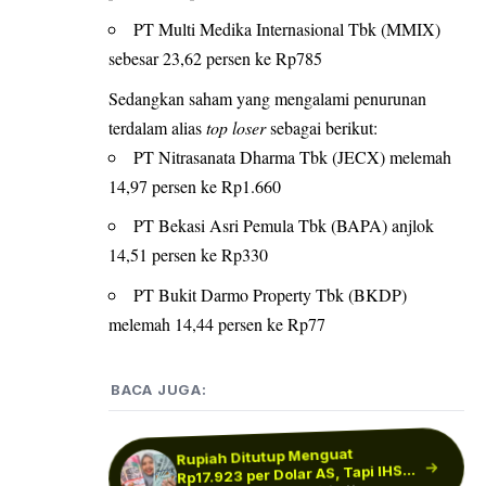
PT Multi Medika Internasional Tbk (MMIX)
sebesar 23,62 persen ke Rp785
Sedangkan saham yang mengalami penurunan
terdalam alias
top loser
sebagai berikut:
PT Nitrasanata Dharma Tbk (JECX) melemah
14,97 persen ke Rp1.660
PT Bekasi Asri Pemula Tbk (BAPA) anjlok
14,51 persen ke Rp330
PT Bukit Darmo Property Tbk (BKDP)
melemah 14,44 persen ke Rp77
BACA JUGA:
Rupiah Ditutup Menguat
Rupiah Pagi Ini Menguat ke
Rp17.923 per Dolar AS, Tapi IHSG
IHSG Hari Ini Menguat ke 6.366,
Rp17.914 per Dolar AS, Intip…