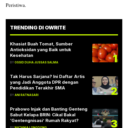
Peristiwa.
TRENDING DI OWRITE
Khasiat Buah Tomat, Sumber
Antioksidan yang Baik untuk
1
Kesehatan
BY
OSSID DUHA JUSSAS SALMA
Tak Harus Sarjana? Ini Daftar Artis
yang Jadi Anggota DPR dengan
2
Pendidikan Terakhir SMA
BY
ANI RATNASARI
Prabowo Injak dan Banting Genteng
Sabut Kelapa BRIN: Cikal Bakal
3
‘Gentengnisasi’ Rumah Rakyat?
BY
NATANIA LONGDONG