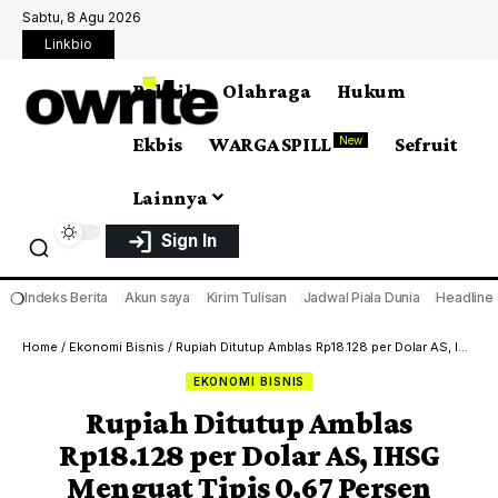
Sabtu, 8 Agu 2026
Linkbio
Politik
Olahraga
Hukum
Ekbis
WARGA SPILL
Sefruit
New
Lainnya
Sign In
❍
Indeks Berita
Akun saya
Kirim Tulisan
Jadwal Piala Dunia
Headline
Home
/
Ekonomi Bisnis
/
Rupiah Ditutup Amblas Rp18.128 per Dolar AS, IHSG Menguat Tipis 0,67 Persen
EKONOMI BISNIS
Rupiah Ditutup Amblas
Rp18.128 per Dolar AS, IHSG
Menguat Tipis 0,67 Persen