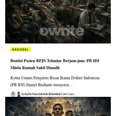
NASIONAL
Buntut Pasien BPJS Telantar Berjam-jam: PB IDI
Minta Rumah Sakit Diaudit
Ketua Umum Pengurus Besar Ikatan Dokter Indonesia
(PB IDI) Slamet Budiarto menyorot…
By
Syifa Fauziah
Adi Briantika
9 Jam Lalu