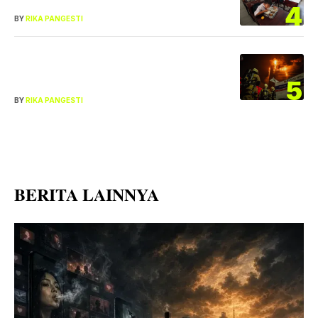
Ibunya, BGN Kini Perketat Larangan
4
BY
RIKA PANGESTI
Enam Lantai Gedung Bapenda DKI
Terbakar, Titik Awal Api Masih
5
Misterius
BY
RIKA PANGESTI
BERITA LAINNYA