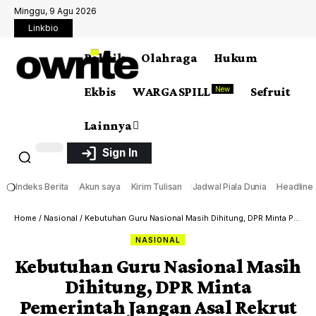
Minggu, 9 Agu 2026
Linkbio
Politik
Olahraga
Hukum
Ekbis
WARGA SPILL
Sefruit
New
Lainnya
Sign In
❍
Indeks Berita
Akun saya
Kirim Tulisan
Jadwal Piala Dunia
Headline
Home
/
Nasional
/
Kebutuhan Guru Nasional Masih Dihitung, DPR Minta Pemerintah Jangan Asal Rekrut
NASIONAL
Kebutuhan Guru Nasional Masih
Dihitung, DPR Minta
Pemerintah Jangan Asal Rekrut