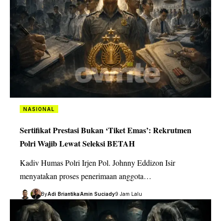
NASIONAL
Sertifikat Prestasi Bukan ‘Tiket Emas’: Rekrutmen
Polri Wajib Lewat Seleksi BETAH
Kadiv Humas Polri Irjen Pol. Johnny Eddizon Isir
menyatakan proses penerimaan anggota…
By
Adi Briantika
Amin Suciady
9 Jam Lalu