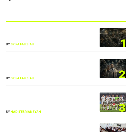
TRENDING DI OWRITE
Buntut Pasien BPJS Telantar Berjam-
jam: PB IDI Minta Rumah Sakit Diaudit
1
BY
SYIFA FAUZIAH
Cibir Keluhan Pasien BPJS dan Diduga
Langgar Sumpah: IDI Bakal Panggil
2
Dokter Nirempati
BY
SYIFA FAUZIAH
Wasit Jadi Sorotan! Keputusan VAR di
Laga Indonesia vs Singapura Tuai
3
Polemik
BY
HADI FEBRIANSYAH
Anak Sering Bawa Pulang MBG untuk