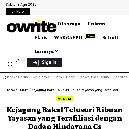
Sabtu, 8 Agu 2026
Linkbio
Politik
Olahraga
Hukum
Ekbis
WARGA SPILL
Sefruit
New
Lainnya
Sign In
❍
Indeks Berita
Akun saya
Kirim Tulisan
Jadwal Piala Dunia
Headline
Home
/
Hukum
/
Kejagung Bakal Telusuri Ribuan Yayasan yang Terafiliasi dengan Dadan Hindayana Cs
HUKUM
Kejagung Bakal Telusuri Ribuan
Yayasan yang Terafiliasi dengan
Dadan Hindayana Cs