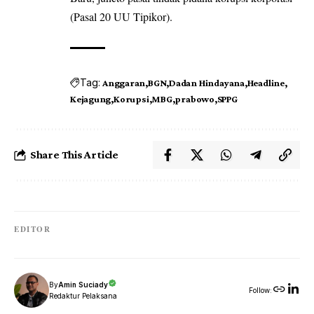
(Pasal 20 UU Tipikor).
Tag:
Anggaran
BGN
Dadan Hindayana
Headline
Kejagung
Korupsi
MBG
prabowo
SPPG
Share This Article
EDITOR
By
Amin Suciady
Follow:
Redaktur Pelaksana