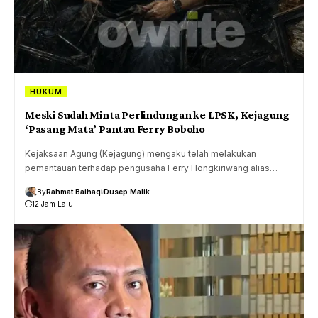
HUKUM
Meski Sudah Minta Perlindungan ke LPSK, Kejagung
‘Pasang Mata’ Pantau Ferry Boboho
Kejaksaan Agung (Kejagung) mengaku telah melakukan
pemantauan terhadap pengusaha Ferry Hongkiriwang alias…
By
Rahmat Baihaqi
Dusep Malik
12 Jam Lalu