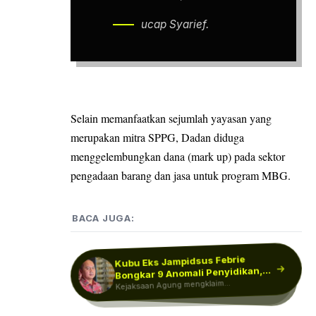
ucap Syarief.
Selain memanfaatkan sejumlah yayasan yang
merupakan mitra SPPG, Dadan diduga
menggelembungkan dana (mark up) pada sektor
pengadaan barang dan jasa untuk program MBG.
BACA JUGA:
Kubu Eks Jampidsus Febrie
Kasus Korupsi MBG Makin
Melebar, Kejagung Sudah
Bongkar 9 Anomali Penyidikan,
Lodewyk Pusung Balik Serang
Kejagung, Gugat Penyitaan ke
Kejaksaan Agung mengklaim
Kejagung: Kami…
Periksa 80 Lebih…
Kejaksaan Agung (Kejagung) memastikan
penyidikan kasus dugaan korupsi tata
Tersangka dugaan korupsi Makan Bergizi
penyelidikan dan penyidikan dugaan
PN Jakpus
Gratis (MBG) Lodewyk Pusung
korupsi yang menjerat eks Jaksa…
kelola program Makan…
menggugat Kejaksaan Agung…