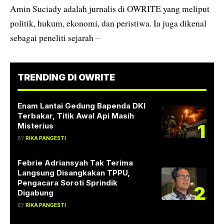
Amin Suciady adalah jurnalis di OWRITE yang meliput
politik, hukum, ekonomi, dan peristiwa. Ia juga dikenal
sebagai peneliti sejarah
···
TRENDING DI OWRITE
Enam Lantai Gedung Bapenda DKI
Terbakar, Titik Awal Api Masih
1
Misterius
BY
RIKA PANGESTI
Febrie Adriansyah Tak Terima
Langsung Disangkakan TPPU,
Pengacara Soroti Sprindik
2
Digabung
BY
RIKA PANGESTI