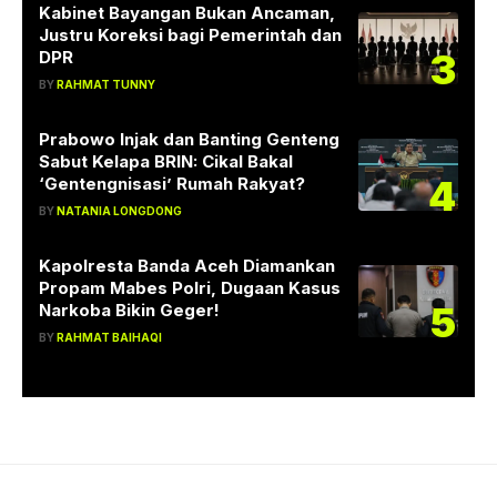
Kabinet Bayangan Bukan Ancaman,
Justru Koreksi bagi Pemerintah dan
3
DPR
BY
RAHMAT TUNNY
Prabowo Injak dan Banting Genteng
Sabut Kelapa BRIN: Cikal Bakal
4
‘Gentengnisasi’ Rumah Rakyat?
BY
NATANIA LONGDONG
Kapolresta Banda Aceh Diamankan
Propam Mabes Polri, Dugaan Kasus
5
Narkoba Bikin Geger!
BY
RAHMAT BAIHAQI